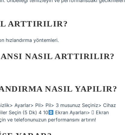
. Önbelleği temizleyin ve performansdaki gecikmeleri
L ARTTIRILIR?
on hızlandırma yöntemleri.
NSI NASIL ARTTIRILIR?
ANDIRMA NASIL YAPILIR?
izlik> Ayarlar> Pil> Pil> 3 musunuz Seçiniz> Cihaz
ler Seçin (5 Dk) 4 10
Ekran Ayarları> ⃣ Ekran
çin ve telefonunuzun performansını artırın!