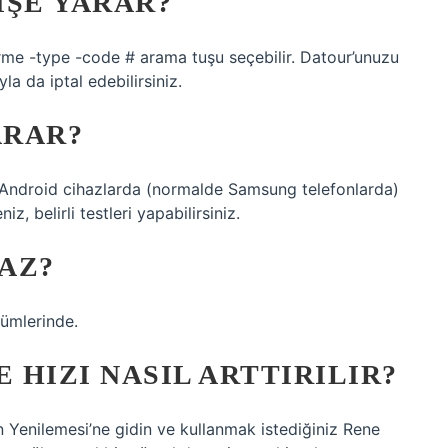
IŞE YARAR?
me -type -code # arama tuşu seçebilir. Datour’unuzu
a da iptal edebilirsiniz.
YARAR?
 Android cihazlarda (normalde Samsung telefonlarda)
, belirli testleri yapabilirsiniz.
AZ?
ümlerinde.
HIZI NASIL ARTTIRILIR?
n Yenilemesi’ne gidin ve kullanmak istediğiniz Rene