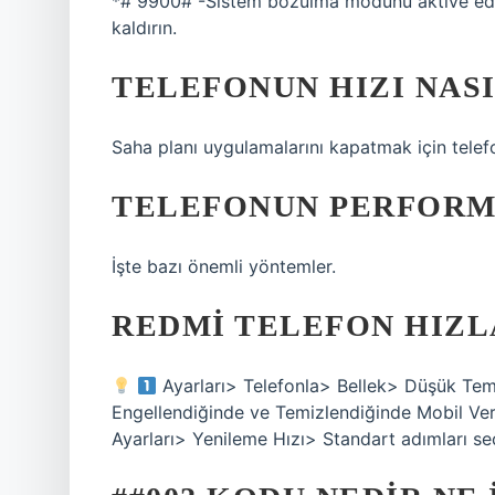
*# 9900# -Sistem bozulma modunu aktive edin
kaldırın.
TELEFONUN HIZI NASI
Saha planı uygulamalarını kapatmak için telef
TELEFONUN PERFORMA
İşte bazı önemli yöntemler.
REDMI TELEFON HIZL
Ayarları> Telefonla> Bellek> Düşük Tem
Engellendiğinde ve Temizlendiğinde Mobil Veri
Ayarları> Yenileme Hızı> Standart adımları se