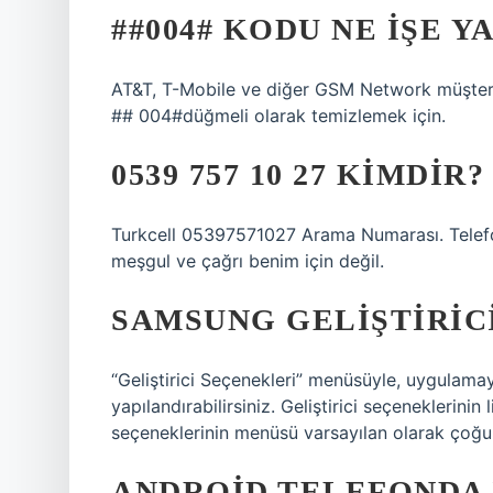
##004# KODU NE IŞE Y
AT&T, T-Mobile ve diğer GSM Network müşterile
## 004#düğmeli olarak temizlemek için.
0539 757 10 27 KIMDIR?
Turkcell 05397571027 Arama Numarası. Telefo
meşgul ve çağrı benim için değil.
SAMSUNG GELIŞTIRICI
“Geliştirici Seçenekleri” menüsüyle, uygulamay
yapılandırabilirsiniz. Geliştirici seçeneklerinin 
seçeneklerinin menüsü varsayılan olarak çoğu 
ANDROID TELEFONDA