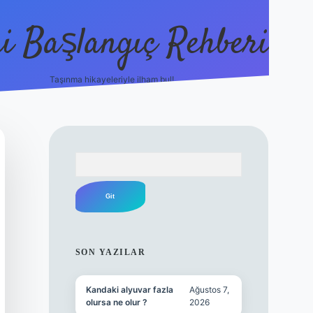
i Başlangıç Rehberi
Taşınma hikayeleriyle ilham bul!
ilbet yeni giriş
ilbet yeni giriş
grand
Arama
SIDEBAR
SON YAZILAR
Kandaki alyuvar fazla
Ağustos 7,
olursa ne olur ?
2026