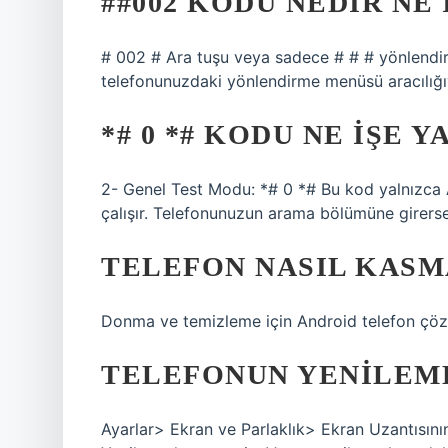
##002 KODU NEDIR NE 
# 002 # Ara tuşu veya sadece # # # yönlendir
telefonunuzdaki yönlendirme menüsü aracılığıyl
*# 0 *# KODU NE IŞE 
2- Genel Test Modu: *# 0 *# Bu kod yalnızca
çalışır. Telefonunuzun arama bölümüne girerseniz
TELEFON NASIL KASM
Donma ve temizleme için Android telefon çöz
TELEFONUN YENILEME 
Ayarlar> Ekran ve Parlaklık> Ekran Uzantısını