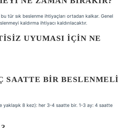
EYI NE ZAMAN BIRAKIR?
bu tür sık beslenme ihtiyaçları ortadan kalkar. Genel
lenmeyi kaldırma ihtiyacı kaldırılacaktır.
ISIZ UYUMASI IÇIN NE
Ç SAATTE BIR BESLENMELI
e yaklaşık 8 kez): her 3-4 saatte bir. 1-3 ay: 4 saatte
R?