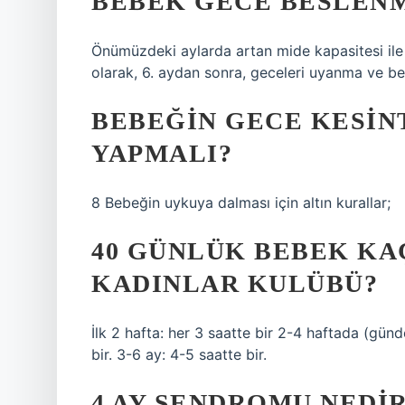
BEBEK GECE BESLENM
Önümüzdeki aylarda artan mide kapasitesi ile 
olarak, 6. aydan sonra, geceleri uyanma ve bes
BEBEĞIN GECE KESINT
YAPMALI?
8 Bebeğin uykuya dalması için altın kurallar;
40 GÜNLÜK BEBEK KA
KADINLAR KULÜBÜ?
İlk 2 hafta: her 3 saatte bir 2-4 haftada (günd
bir. 3-6 ay: 4-5 saatte bir.
4 AY SENDROMU NEDI