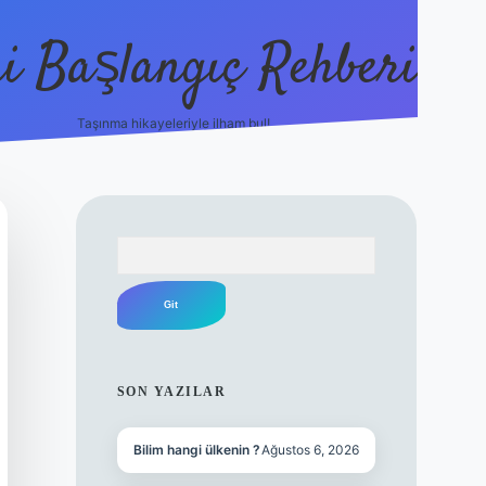
i Başlangıç Rehberi
Taşınma hikayeleriyle ilham bul!
ilbet yeni giriş
ilbet yeni giriş
grandopera
Arama
SIDEBAR
SON YAZILAR
Bilim hangi ülkenin ?
Ağustos 6, 2026