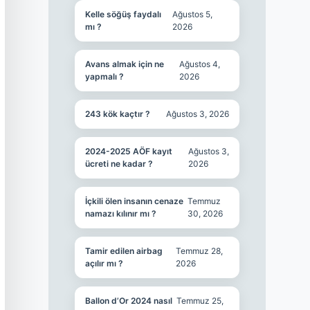
Kelle söğüş faydalı
Ağustos 5,
mı ?
2026
Avans almak için ne
Ağustos 4,
yapmalı ?
2026
243 kök kaçtır ?
Ağustos 3, 2026
2024-2025 AÖF kayıt
Ağustos 3,
ücreti ne kadar ?
2026
İçkili ölen insanın cenaze
Temmuz
namazı kılınır mı ?
30, 2026
Tamir edilen airbag
Temmuz 28,
açılır mı ?
2026
Ballon d’Or 2024 nasıl
Temmuz 25,