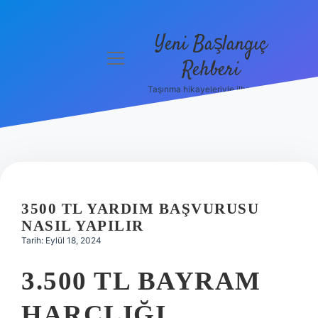
Yeni Başlangıç
menüyü
Rehberi
aç
Taşınma hikayeleriyle ilham bul!
Gizlilik
Politikası
Hakkımızda
Yasal Uyarı
3500 TL YARDIM BAŞVURUSU
NASIL YAPILIR
Tarih: Eylül 18, 2024
3.500 TL BAYRAM
HARÇLIĞI