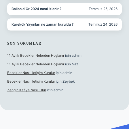
Ballon d’Or 2024 nasıl izlenir ?
Temmuz 25, 2026
Karekök Yayınları ne zaman kuruldu ?
Temmuz 24, 2026
SON YORUMLAR
11 Aylık Bebekler Nelerden Hoşlanır
için
admin
11 Aylık Bebekler Nelerden Hoşlanır
için
Naz
Bebekler Nasıl Iletişim Kurulur
için
admin
Bebekler Nasıl Iletişim Kurulur
için
Zeybek
Zengin Kafiye Nasıl Olur
için
admin
randoperabet giriş
betexper