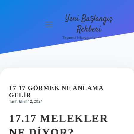
Yeni Başlangıç
menüyü
Rehberi
aç
Taşınma hikayeleriyle ilham bul!
Gizlilik
Politikası
Hakkımızda
Yasal Uyarı
17 17 GÖRMEK NE ANLAMA
GELIR
Tarih: Ekim 12, 2024
17.17 MELEKLER
NE DIYOR?