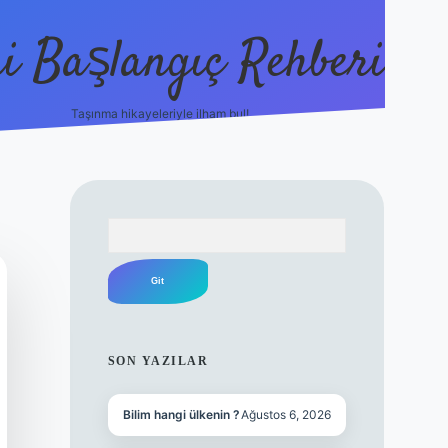
i Başlangıç Rehberi
Taşınma hikayeleriyle ilham bul!
ilbet yeni giriş
ilbet yeni giri
Arama
SIDEBAR
SON YAZILAR
Bilim hangi ülkenin ?
Ağustos 6, 2026