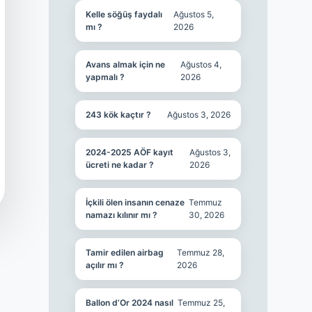
Kelle söğüş faydalı
Ağustos 5,
mı ?
2026
Avans almak için ne
Ağustos 4,
yapmalı ?
2026
243 kök kaçtır ?
Ağustos 3, 2026
2024-2025 AÖF kayıt
Ağustos 3,
ücreti ne kadar ?
2026
İçkili ölen insanın cenaze
Temmuz
namazı kılınır mı ?
30, 2026
Tamir edilen airbag
Temmuz 28,
açılır mı ?
2026
Ballon d’Or 2024 nasıl
Temmuz 25,