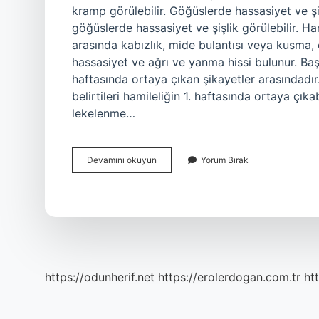
kramp görülebilir. Göğüslerde hassasiyet ve şi
göğüslerde hassasiyet ve şişlik görülebilir. H
arasında kabızlık, mide bulantısı veya kusma, ö
hassasiyet ve ağrı ve yanma hissi bulunur. Baş,
haftasında ortaya çıkan şikayetler arasındadır. 
belirtileri hamileliğin 1. haftasında ortaya çıka
lekelenme…
Hamilelikte
Devamını okuyun
Yorum Bırak
Ilk
Ne
Olur
https://odunherif.net
https://erolerdogan.com.tr
ht