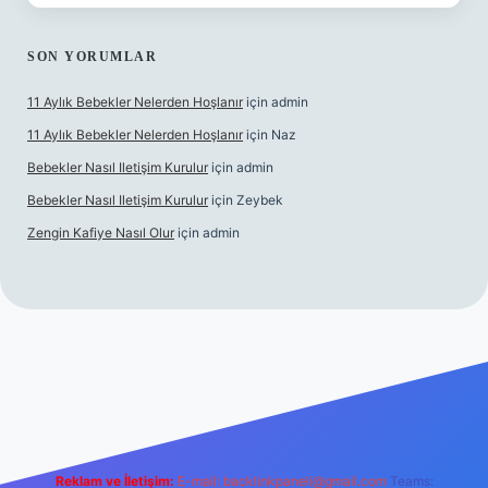
SON YORUMLAR
11 Aylık Bebekler Nelerden Hoşlanır
için
admin
11 Aylık Bebekler Nelerden Hoşlanır
için
Naz
Bebekler Nasıl Iletişim Kurulur
için
admin
Bebekler Nasıl Iletişim Kurulur
için
Zeybek
Zengin Kafiye Nasıl Olur
için
admin
i giriş
grandoperabet giriş
betexper
Reklam ve İletişim:
E-mail:
backlinkpaneli@gmail.com
Teams: