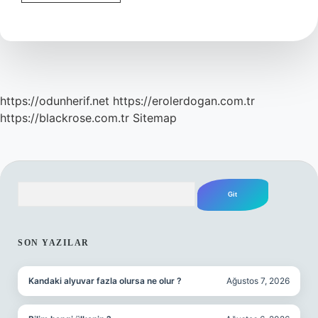
Cc
Hangi
Sınıf
https://odunherif.net
https://erolerdogan.com.tr
https://blackrose.com.tr
Sitemap
Arama
SIDEBAR
SON YAZILAR
Kandaki alyuvar fazla olursa ne olur ?
Ağustos 7, 2026