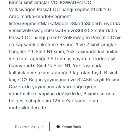
Birinci sınıf araçlar VOLKSWAGEN CC 1.
Volkswagen Passat CC hangi segmenttedir? 6.
Araç marka-model-segment
listesiSegmentMarkaModelDSkodaSuperbToyotaA
vensisVolkswagenPassatVolvoS60203 satır daha
Passat CC hangi paket? Volkswagen Passat CC’nin
en kapsamlı paketi ise R-Line. 1 ve 2 sınıf araçlar
hangileri? 1. Sınıf N1 sınıfı; Yük taşımada kullanılan
ve azami ağırlığı 3,5 tonu aşmayan motorlu taşıt
(kamyonet). Sınıf 2: Sınıf N1; Yük taşımada
kullanılan ve azami ağırlığı 3 kg. olan taşıt. B sınıf
kaç CC? Bugün yayımlanan ve 32456 sayılı Resmi
Gazete’de yayımlanarak yürürlüğe giren
yönetmelikte yapılan değişiklikle, B sınıfı sürücü
belgesi sahiplerinin 125 cc’ye kadar olan
motosikletleri de…
Vw
Devamını okuyun
Yorum Bırak