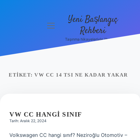
Yeni Başlangıç
menüyü
Rehberi
aç
Taşınma hikayeleriyle ilham bul!
Gizlilik
Politikası
Hakkımızda
ETIKET:
VW CC 14 TSI NE KADAR YAKAR
Yasal Uyarı
VW CC HANGI SINIF
Tarih: Aralık 22, 2024
Volkswagen CC hangi sınıf? Neziroğlu Otomotiv –