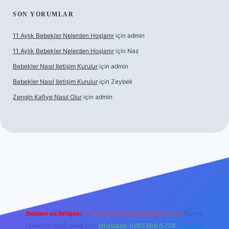
SON YORUMLAR
11 Aylık Bebekler Nelerden Hoşlanır
için
admin
11 Aylık Bebekler Nelerden Hoşlanır
için
Naz
Bebekler Nasıl Iletişim Kurulur
için
admin
Bebekler Nasıl Iletişim Kurulur
için
Zeybek
Zengin Kafiye Nasıl Olur
için
admin
i giriş
grandoperabet giriş
betexper
Reklam ve İletişim:
E-mail:
backlinkpaneli@gmail.com
Teams:
forumhizmeti@gmail.com
Whatsapp: 0262 606 0 726
Telegram: