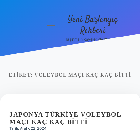
Yeni Başlangıç
menüyü
Rehberi
aç
Taşınma hikayeleriyle ilham bul!
Gizlilik
Politikası
Hakkımızda
ETIKET:
VOLEYBOL MAÇI KAÇ KAÇ BITTI
Yasal Uyarı
JAPONYA TÜRKIYE VOLEYBOL
MAÇI KAÇ KAÇ BITTI
Tarih: Aralık 22, 2024