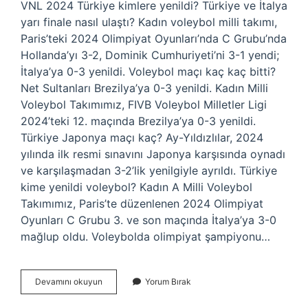
VNL 2024 Türkiye kimlere yenildi? Türkiye ve İtalya
yarı finale nasıl ulaştı? Kadın voleybol milli takımı,
Paris’teki 2024 Olimpiyat Oyunları’nda C Grubu’nda
Hollanda’yı 3-2, Dominik Cumhuriyeti’ni 3-1 yendi;
İtalya’ya 0-3 yenildi. Voleybol maçı kaç kaç bitti?
Net Sultanları Brezilya’ya 0-3 yenildi. Kadın Milli
Voleybol Takımımız, FIVB Voleybol Milletler Ligi
2024’teki 12. maçında Brezilya’ya 0-3 yenildi.
Türkiye Japonya maçı kaç? Ay-Yıldızlılar, 2024
yılında ilk resmi sınavını Japonya karşısında oynadı
ve karşılaşmadan 3-2’lik yenilgiyle ayrıldı. Türkiye
kime yenildi voleybol? Kadın A Milli Voleybol
Takımımız, Paris’te düzenlenen 2024 Olimpiyat
Oyunları C Grubu 3. ve son maçında İtalya’ya 3-0
mağlup oldu. Voleybolda olimpiyat şampiyonu…
Japonya
Devamını okuyun
Yorum Bırak
Türkiye
Voleybol