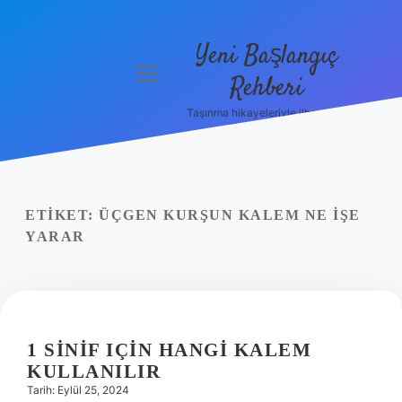
Yeni Başlangıç
menüyü
Rehberi
aç
Taşınma hikayeleriyle ilham bul!
Gizlilik
Politikası
Hakkımızda
ETIKET:
ÜÇGEN KURŞUN KALEM NE IŞE
Yasal Uyarı
YARAR
1 SINIF IÇIN HANGI KALEM
KULLANILIR
Tarih: Eylül 25, 2024