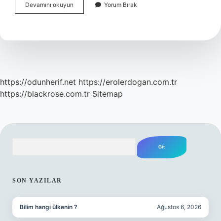
1
Devamını okuyun
Yorum Bırak
Sinif
Için
Hangi
Kalem
Kullanılır
https://odunherif.net
https://erolerdogan.com.tr
https://blackrose.com.tr
Sitemap
Arama
SIDEBAR
SON YAZILAR
Bilim hangi ülkenin ?
Ağustos 6, 2026