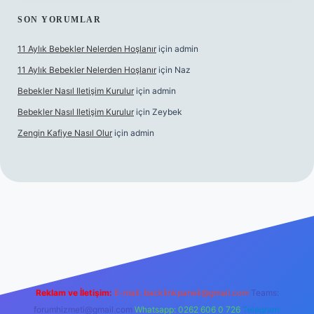
SON YORUMLAR
11 Aylık Bebekler Nelerden Hoşlanır
için
admin
11 Aylık Bebekler Nelerden Hoşlanır
için
Naz
Bebekler Nasıl Iletişim Kurulur
için
admin
Bebekler Nasıl Iletişim Kurulur
için
Zeybek
Zengin Kafiye Nasıl Olur
için
admin
i giriş
grandoperabet giriş
betexper
Reklam ve İletişim:
E-mail:
backlinkpaneli@gmail.com
Teams:
forumhizmeti@gmail.com
Whatsapp: 0262 606 0 726
Telegram: