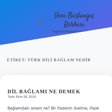
Yeni Başlangıç
menüyü
Rehberi
aç
Taşınma hikayeleriyle ilham bul!
Gizlilik
Politikası
Hakkımızda
ETIKET:
TÜRK DILI BAĞLAM NEDIR
Yasal Uyarı
DIL BAĞLAMI NE DEMEK
Tarih: Ekim 26, 2024
Bağlamdaki anlam ne? Bir ifadenin (kelime, ifade