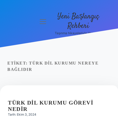
Yeni Başlangıç
menüyü
Rehberi
aç
Taşınma hikayeleriyle ilham bul!
Gizlilik
Politikası
Hakkımızda
ETIKET:
TÜRK DIL KURUMU NEREYE
Yasal Uyarı
BAĞLIDIR
TÜRK DIL KURUMU GÖREVI
NEDIR
Tarih: Ekim 3, 2024