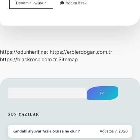
Türk
Devamını okuyun
Yorum Bırak
Dil
Kurumu
Görevi
Nedir
https://odunherif.net
https://erolerdogan.com.tr
https://blackrose.com.tr
Sitemap
Arama
SIDEBAR
SON YAZILAR
Kandaki alyuvar fazla olursa ne olur ?
Ağustos 7, 2026