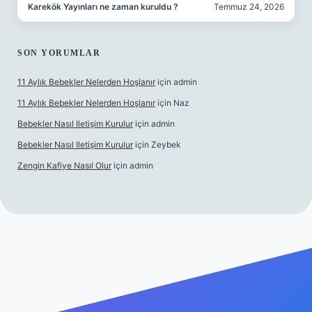
Karekök Yayınları ne zaman kuruldu ?
Temmuz 24, 2026
SON YORUMLAR
11 Aylık Bebekler Nelerden Hoşlanır
için
admin
11 Aylık Bebekler Nelerden Hoşlanır
için
Naz
Bebekler Nasıl Iletişim Kurulur
için
admin
Bebekler Nasıl Iletişim Kurulur
için
Zeybek
Zengin Kafiye Nasıl Olur
için
admin
 yeni giriş
ilbet yeni giriş
grandoperabet giriş
betexper