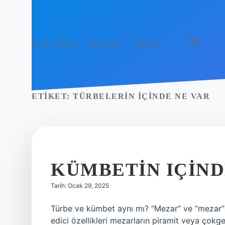
Gizlilik Politikası
Hakkımızda
Yasal Uyarı
ETIKET:
TÜRBELERIN IÇINDE NE VAR
KÜMBETIN IÇIND
Tarih: Ocak 29, 2025
Türbe ve kümbet aynı mı? “Mezar” ve “mezar” ter
edici özellikleri mezarların piramit veya çokgen