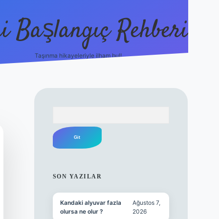
i Başlangıç Rehberi
Taşınma hikayeleriyle ilham bul!
ilbet yeni giriş
ilbet yeni giriş
Arama
SIDEBAR
SON YAZILAR
Kandaki alyuvar fazla
Ağustos 7,
olursa ne olur ?
2026