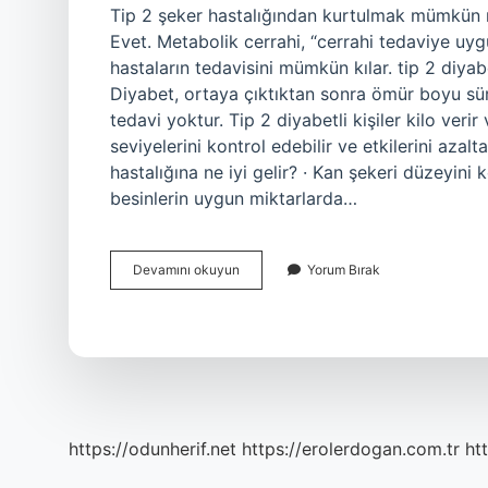
Tip 2 şeker hastalığından kurtulmak mümkün
Evet. Metabolik cerrahi, “cerrahi tedaviye uyg
hastaların tedavisini mümkün kılar. tip 2 diyab
Diyabet, ortaya çıktıktan sonra ömür boyu süre
tedavi yoktur. Tip 2 diyabetli kişiler kilo veri
seviyelerini kontrol edebilir ve etkilerini azalta
hastalığına ne iyi gelir? · Kan şekeri düzeyini
besinlerin uygun miktarlarda…
Tip
Devamını okuyun
Yorum Bırak
2
Diyabetten
Nasıl
Kurtulunur
https://odunherif.net
https://erolerdogan.com.tr
ht