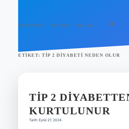
Gizlilik Politikası
Hakkımızda
Yasal Uyarı
ETIKET:
TIP 2 DIYABETI NEDEN OLUR
TIP 2 DIYABETTE
KURTULUNUR
Tarih: Eylül 27, 2024