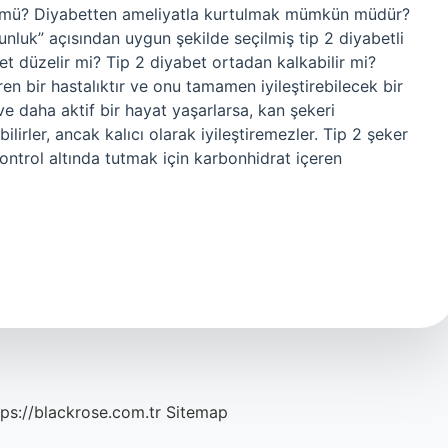
 mü? Diyabetten ameliyatla kurtulmak mümkün müdür?
unluk” açısından uygun şekilde seçilmiş tip 2 diyabetli
et düzelir mi? Tip 2 diyabet ortadan kalkabilir mi?
n bir hastalıktır ve onu tamamen iyileştirebilecek bir
r ve daha aktif bir hayat yaşarlarsa, kan şekeri
bilirler, ancak kalıcı olarak iyileştiremezler. Tip 2 şeker
 kontrol altında tutmak için karbonhidrat içeren
tps://blackrose.com.tr
Sitemap