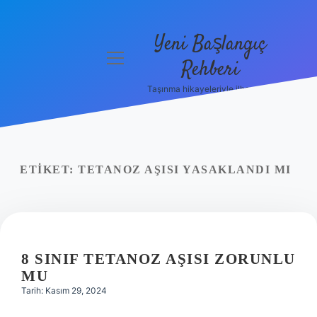
Yeni Başlangıç
menüyü
Rehberi
aç
Taşınma hikayeleriyle ilham bul!
Gizlilik
Politikası
Hakkımızda
ETIKET:
TETANOZ AŞISI YASAKLANDI MI
Yasal Uyarı
8 SINIF TETANOZ AŞISI ZORUNLU
MU
Tarih: Kasım 29, 2024