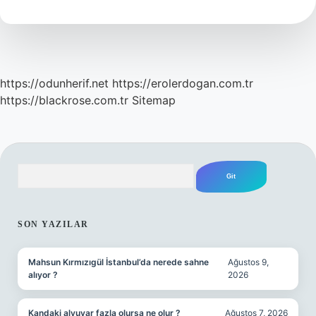
Aşısı
Zorunlu
Mu
https://odunherif.net
https://erolerdogan.com.tr
https://blackrose.com.tr
Sitemap
Arama
SIDEBAR
SON YAZILAR
Mahsun Kırmızıgül İstanbul’da nerede sahne
Ağustos 9,
alıyor ?
2026
Kandaki alyuvar fazla olursa ne olur ?
Ağustos 7, 2026