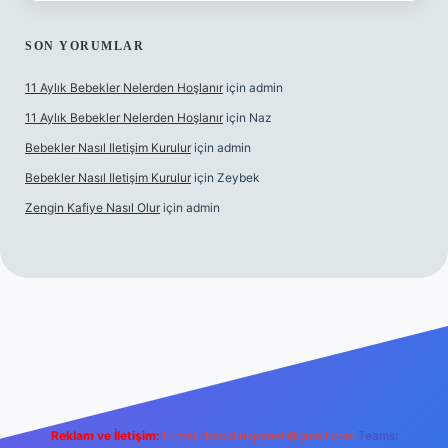
SON YORUMLAR
11 Aylık Bebekler Nelerden Hoşlanır
için
admin
11 Aylık Bebekler Nelerden Hoşlanır
için
Naz
Bebekler Nasıl Iletişim Kurulur
için
admin
Bebekler Nasıl Iletişim Kurulur
için
Zeybek
Zengin Kafiye Nasıl Olur
için
admin
i giriş
grandoperabet giriş
betexper
Reklam ve İletişim:
E-mail:
backlinkpaneli@gmail.com
Teams: