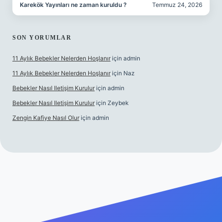
Karekök Yayınları ne zaman kuruldu ?
Temmuz 24, 2026
SON YORUMLAR
11 Aylık Bebekler Nelerden Hoşlanır
için
admin
11 Aylık Bebekler Nelerden Hoşlanır
için
Naz
Bebekler Nasıl Iletişim Kurulur
için
admin
Bebekler Nasıl Iletişim Kurulur
için
Zeybek
Zengin Kafiye Nasıl Olur
için
admin
lbet yeni giriş
ilbet yeni giriş
grandoperabet giriş
betexper