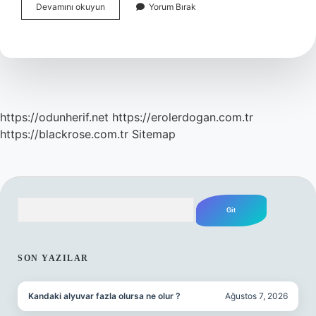
Telefondaki
Devamını okuyun
Yorum Bırak
Kirler
Nasıl
Çıkar
https://odunherif.net
https://erolerdogan.com.tr
https://blackrose.com.tr
Sitemap
Arama
SIDEBAR
SON YAZILAR
Kandaki alyuvar fazla olursa ne olur ?
Ağustos 7, 2026