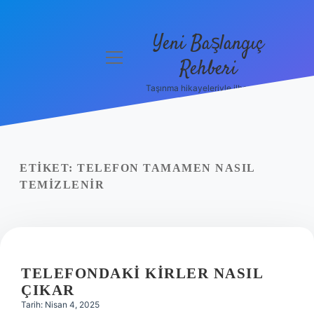
Yeni Başlangıç
menüyü
Rehberi
aç
Taşınma hikayeleriyle ilham bul!
Gizlilik
Politikası
Hakkımızda
ETIKET:
TELEFON TAMAMEN NASIL
Yasal Uyarı
TEMIZLENIR
TELEFONDAKI KIRLER NASIL
ÇIKAR
Tarih: Nisan 4, 2025