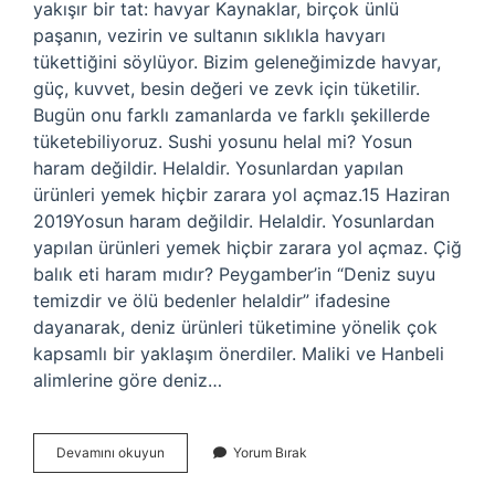
yakışır bir tat: havyar Kaynaklar, birçok ünlü
paşanın, vezirin ve sultanın sıklıkla havyarı
tükettiğini söylüyor. Bizim geleneğimizde havyar,
güç, kuvvet, besin değeri ve zevk için tüketilir.
Bugün onu farklı zamanlarda ve farklı şekillerde
tüketebiliyoruz. Sushi yosunu helal mi? Yosun
haram değildir. Helaldir. Yosunlardan yapılan
ürünleri yemek hiçbir zarara yol açmaz.15 Haziran
2019Yosun haram değildir. Helaldir. Yosunlardan
yapılan ürünleri yemek hiçbir zarara yol açmaz. Çiğ
balık eti haram mıdır? Peygamber’in “Deniz suyu
temizdir ve ölü bedenler helaldir” ifadesine
dayanarak, deniz ürünleri tüketimine yönelik çok
kapsamlı bir yaklaşım önerdiler. Maliki ve Hanbeli
alimlerine göre deniz…
Havyar
Devamını okuyun
Yorum Bırak
Yemek
Caiz