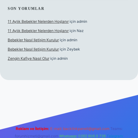
SON YORUMLAR
11 Aylık Bebekler Nelerden Hoşlanır
için
admin
11 Aylık Bebekler Nelerden Hoşlanır
için
Naz
Bebekler Nasıl Iletişim Kurulur
için
admin
Bebekler Nasıl Iletişim Kurulur
için
Zeybek
Zengin Kafiye Nasıl Olur
için
admin
i giriş
grandoperabet giriş
betexper
Reklam ve İletişim:
E-mail:
backlinkpaneli@gmail.com
Teams:
forumhizmeti@gmail.com
Whatsapp: 0262 606 0 726
Telegram: