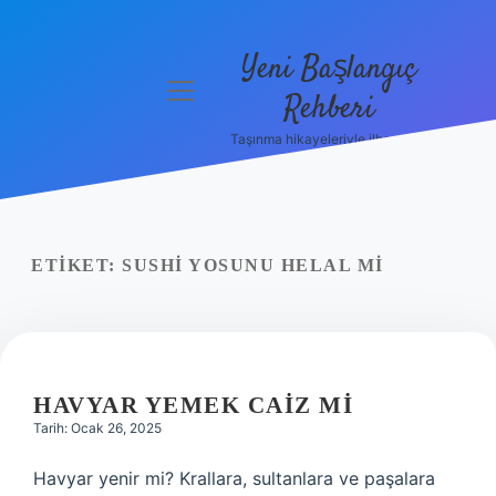
Yeni Başlangıç
menüyü
Rehberi
aç
Taşınma hikayeleriyle ilham bul!
Gizlilik
Politikası
Hakkımızda
ETIKET:
SUSHI YOSUNU HELAL MI
Yasal Uyarı
HAVYAR YEMEK CAIZ MI
Tarih: Ocak 26, 2025
Havyar yenir mi? Krallara, sultanlara ve paşalara