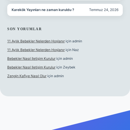
Karekök Yayınları ne zaman kuruldu ?
Temmuz 24, 2026
SON YORUMLAR
11 Aylık Bebekler Nelerden Hoşlanır
için
admin
11 Aylık Bebekler Nelerden Hoşlanır
için
Naz
Bebekler Nasıl Iletişim Kurulur
için
admin
Bebekler Nasıl Iletişim Kurulur
için
Zeybek
Zengin Kafiye Nasıl Olur
için
admin
 giriş
grandoperabet giriş
betexper