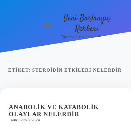
Yeni Başlangıç
menüyü
Rehberi
aç
Taşınma hikayeleriyle ilham bul!
Gizlilik
Politikası
Hakkımızda
ETIKET:
STEROIDIN ETKILERI NELERDIR
Yasal Uyarı
ANABOLIK VE KATABOLIK
OLAYLAR NELERDIR
Tarih: Ekim 6, 2024