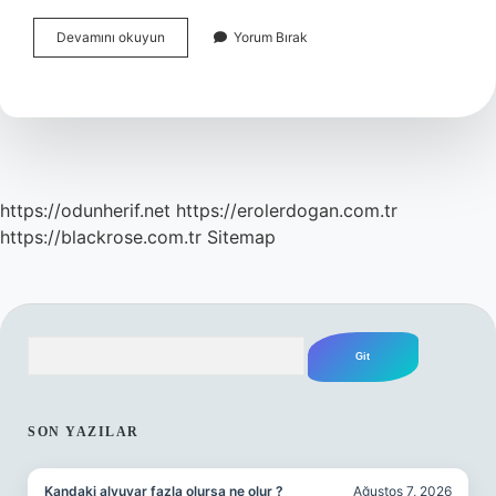
Anabolik
Devamını okuyun
Yorum Bırak
Ve
Katabolik
Olaylar
Nelerdir
https://odunherif.net
https://erolerdogan.com.tr
https://blackrose.com.tr
Sitemap
Arama
SIDEBAR
SON YAZILAR
Kandaki alyuvar fazla olursa ne olur ?
Ağustos 7, 2026