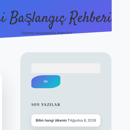
i Başlangıç Rehberi
Taşınma hikayeleriyle ilham bul!
ilbet yeni giriş
i
Arama
SIDEBAR
SON YAZILAR
Bilim hangi ülkenin ?
Ağustos 6, 2026