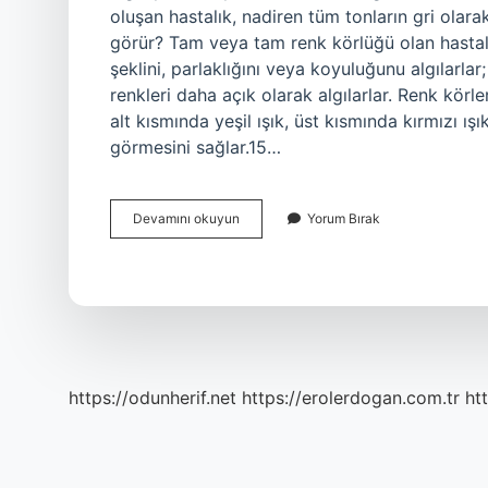
oluşan hastalık, nadiren tüm tonların gri olarak
görür? Tam veya tam renk körlüğü olan hastala
şeklini, parlaklığını veya koyuluğunu algılarlar
renkleri daha açık olarak algılarlar. Renk körleri
alt kısmında yeşil ışık, üst kısmında kırmızı ış
görmesini sağlar.15…
Renk
Devamını okuyun
Yorum Bırak
Körü
Griyi
Nasıl
Görür
https://odunherif.net
https://erolerdogan.com.tr
ht