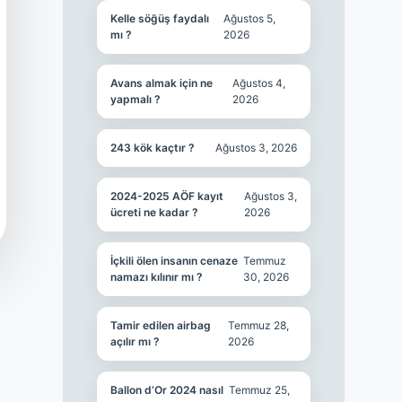
Kelle söğüş faydalı
Ağustos 5,
mı ?
2026
Avans almak için ne
Ağustos 4,
yapmalı ?
2026
243 kök kaçtır ?
Ağustos 3, 2026
2024-2025 AÖF kayıt
Ağustos 3,
ücreti ne kadar ?
2026
İçkili ölen insanın cenaze
Temmuz
namazı kılınır mı ?
30, 2026
Tamir edilen airbag
Temmuz 28,
açılır mı ?
2026
Ballon d’Or 2024 nasıl
Temmuz 25,