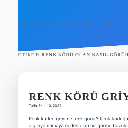
Gizlilik Politikası
Hakkımızda
Yasal Uyarı
ETIKET:
RENK KÖRÜ OLAN NASIL GÖRÜ
RENK KÖRÜ GRIY
Tarih: Ekim 10, 2024
Renk körleri griyi ne renk görür? Renk körlüğü n
algılayamamaya neden olan bir görme bozukluğud