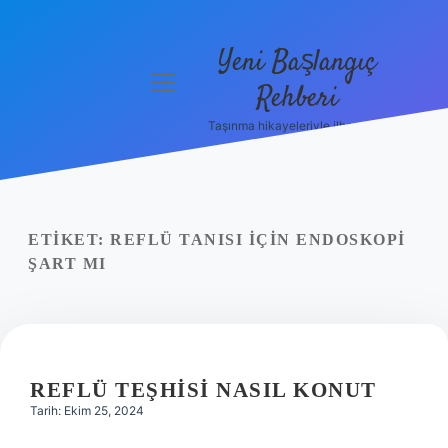
Yeni Başlangıç
menüyü
Rehberi
aç
Taşınma hikayeleriyle ilham bul!
Gizlilik
Politikası
Hakkımızda
ETIKET:
REFLÜ TANISI IÇIN ENDOSKOPI
Yasal Uyarı
ŞART MI
REFLÜ TEŞHISI NASIL KONUT
Tarih: Ekim 25, 2024