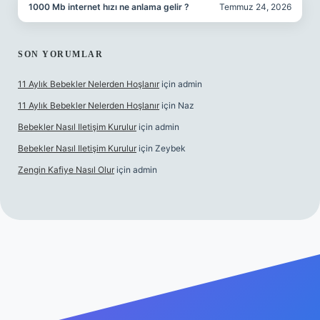
1000 Mb internet hızı ne anlama gelir ?
Temmuz 24, 2026
SON YORUMLAR
11 Aylık Bebekler Nelerden Hoşlanır
için
admin
11 Aylık Bebekler Nelerden Hoşlanır
için
Naz
Bebekler Nasıl Iletişim Kurulur
için
admin
Bebekler Nasıl Iletişim Kurulur
için
Zeybek
Zengin Kafiye Nasıl Olur
için
admin
i giriş
grandoperabet giriş
betexper