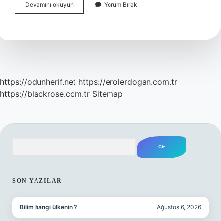
Reflü
Devamını okuyun
Yorum Bırak
Teşhisi
Nasıl
Konut
https://odunherif.net
https://erolerdogan.com.tr
https://blackrose.com.tr
Sitemap
Arama
SIDEBAR
SON YAZILAR
Bilim hangi ülkenin ?
Ağustos 6, 2026