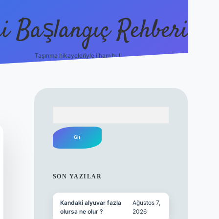
i Başlangıç Rehberi
Taşınma hikayeleriyle ilham bul!
ilbet yeni giriş
ilbet yeni giriş
gr
Arama
SIDEBAR
SON YAZILAR
Kandaki alyuvar fazla
Ağustos 7,
olursa ne olur ?
2026