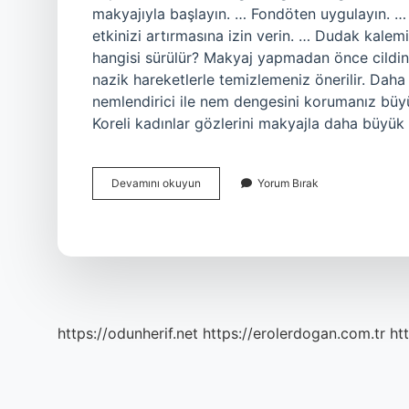
makyajıyla başlayın. … Fondöten uygulayın. … Ka
etkinizi artırmasına izin verin. … Dudak kale
hangisi sürülür? Makyaj yapmadan önce cildiniz
nazik hareketlerle temizlemeniz önerilir. Dah
nemlendirici ile nem dengesini korumanız büyü
Koreli kadınlar gözlerini makyajla daha büyü
Asya
Devamını okuyun
Yorum Bırak
Makyajı
Nasıl
Yapılır
https://odunherif.net
https://erolerdogan.com.tr
ht