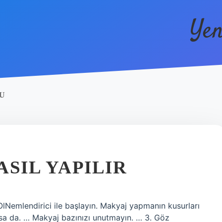
Yen
U
ASIL YAPILIR
 OlNemlendirici ile başlayın. Makyaj yapmanın kusurları
lsa da. … Makyaj bazınızı unutmayın. … 3. Göz