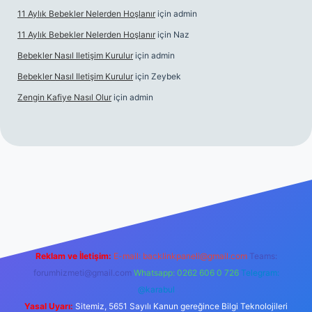
11 Aylık Bebekler Nelerden Hoşlanır
için
admin
11 Aylık Bebekler Nelerden Hoşlanır
için
Naz
Bebekler Nasıl Iletişim Kurulur
için
admin
Bebekler Nasıl Iletişim Kurulur
için
Zeybek
Zengin Kafiye Nasıl Olur
için
admin
giriş
grandoperabet giriş
betexper
Reklam ve İletişim:
E-mail:
backlinkpaneli@gmail.com
Teams:
forumhizmeti@gmail.com
Whatsapp: 0262 606 0 726
Telegram:
@karabul
Yasal Uyarı:
Sitemiz, 5651 Sayılı Kanun gereğince Bilgi Teknolojileri