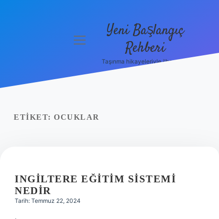
Yeni Başlangıç
menüyü
Rehberi
aç
Taşınma hikayeleriyle ilham bul!
Gizlilik
Politikası
Hakkımızda
ETIKET:
OCUKLAR
Yasal Uyarı
INGILTERE EĞITIM SISTEMI
NEDIR
Tarih: Temmuz 22, 2024