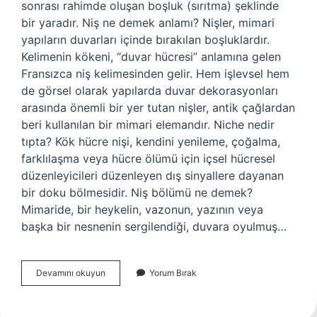
sonrası rahimde oluşan boşluk (sırıtma) şeklinde
bir yaradır. Niş ne demek anlamı? Nişler, mimari
yapıların duvarları içinde bırakılan boşluklardır.
Kelimenin kökeni, “duvar hücresi” anlamına gelen
Fransızca niş kelimesinden gelir. Hem işlevsel hem
de görsel olarak yapılarda duvar dekorasyonları
arasında önemli bir yer tutan nişler, antik çağlardan
beri kullanılan bir mimari elemandır. Niche nedir
tıpta? Kök hücre nişi, kendini yenileme, çoğalma,
farklılaşma veya hücre ölümü için içsel hücresel
düzenleyicileri düzenleyen dış sinyallere dayanan
bir doku bölmesidir. Niş bölümü ne demek?
Mimaride, bir heykelin, vazonun, yazının veya
başka bir nesnenin sergilendiği, duvara oyulmuş…
Niş
Devamını okuyun
Yorum Bırak
Tıp
Ne
Demek