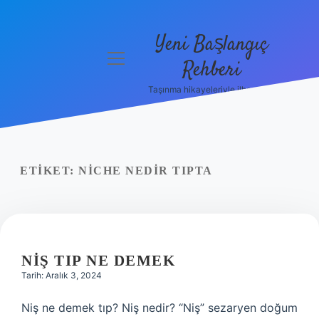
Yeni Başlangıç
menüyü
Rehberi
aç
Taşınma hikayeleriyle ilham bul!
Gizlilik
Politikası
Hakkımızda
ETIKET:
NICHE NEDIR TIPTA
Yasal Uyarı
NIŞ TIP NE DEMEK
Tarih: Aralık 3, 2024
Niş ne demek tıp? Niş nedir? “Niş” sezaryen doğum