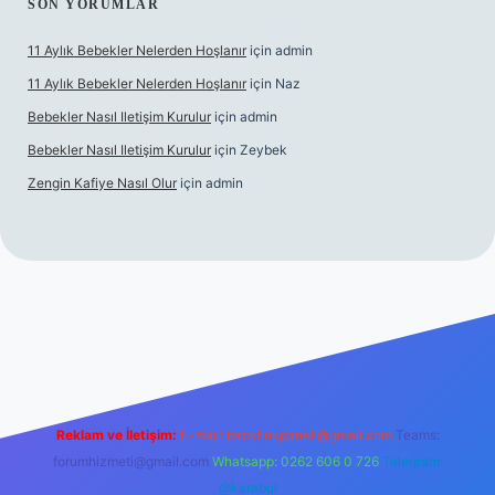
SON YORUMLAR
11 Aylık Bebekler Nelerden Hoşlanır
için
admin
11 Aylık Bebekler Nelerden Hoşlanır
için
Naz
Bebekler Nasıl Iletişim Kurulur
için
admin
Bebekler Nasıl Iletişim Kurulur
için
Zeybek
Zengin Kafiye Nasıl Olur
için
admin
iriş
betexper
Reklam ve İletişim:
E-mail:
backlinkpaneli@gmail.com
Teams:
forumhizmeti@gmail.com
Whatsapp: 0262 606 0 726
Telegram:
@karabul