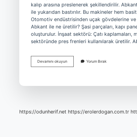
kalıp arasına preslenerek şekillendirilir. Abkan
ile yukarıdan bastırılır. Bu makineler hem basi
Otomotiv endüstrisinden uçak gövdelerine ve ka
Abkant ile ne üretilir? Şasi parçaları, kapı pan
oluşturulur. İnşaat sektörü: Çatı kaplamaları, 
sektöründe pres frenleri kullanılarak üretilir.
Abkant
Devamını okuyun
Yorum Bırak
Ne
Işe
Yarar
https://odunherif.net
https://erolerdogan.com.tr
ht