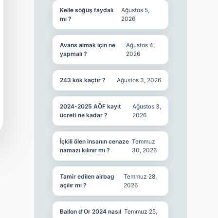
Kelle söğüş faydalı
Ağustos 5,
mı ?
2026
Avans almak için ne
Ağustos 4,
yapmalı ?
2026
243 kök kaçtır ?
Ağustos 3, 2026
2024-2025 AÖF kayıt
Ağustos 3,
ücreti ne kadar ?
2026
İçkili ölen insanın cenaze
Temmuz
namazı kılınır mı ?
30, 2026
Tamir edilen airbag
Temmuz 28,
açılır mı ?
2026
Ballon d’Or 2024 nasıl
Temmuz 25,