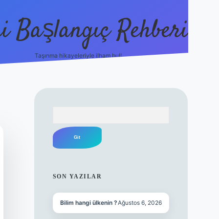
i Başlangıç Rehberi
Taşınma hikayeleriyle ilham bul!
ilbet yeni giriş
ilbet yeni giriş
gr
Arama
SIDEBAR
SON YAZILAR
Bilim hangi ülkenin ?
Ağustos 6, 2026