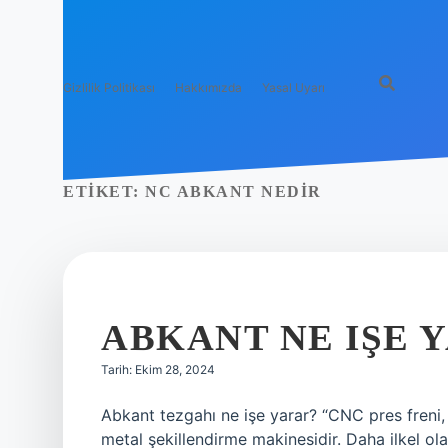
Gizlilik Politikası
Hakkımızda
Yasal Uyarı
ETIKET:
NC ABKANT NEDIR
ABKANT NE IŞE 
Tarih: Ekim 28, 2024
Abkant tezgahı ne işe yarar? “CNC pres freni,
metal şekillendirme makinesidir. Daha ilkel ol