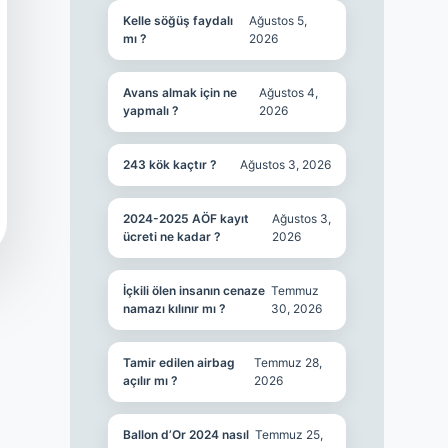
Kelle söğüş faydalı
Ağustos 5,
mı ?
2026
Avans almak için ne
Ağustos 4,
yapmalı ?
2026
243 kök kaçtır ?
Ağustos 3, 2026
2024-2025 AÖF kayıt
Ağustos 3,
ücreti ne kadar ?
2026
İçkili ölen insanın cenaze
Temmuz
namazı kılınır mı ?
30, 2026
Tamir edilen airbag
Temmuz 28,
açılır mı ?
2026
Ballon d’Or 2024 nasıl
Temmuz 25,