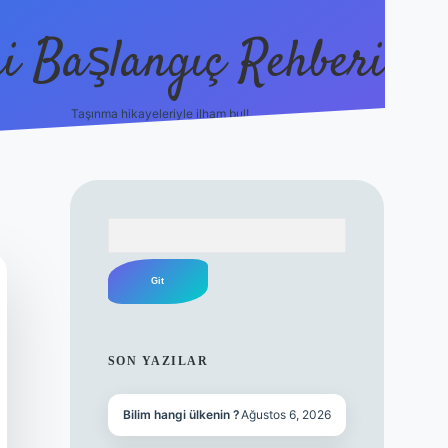
i Başlangıç Rehberi
Taşınma hikayeleriyle ilham bul!
ilbet yeni giriş
ilbet yeni giriş
gr
Arama
SIDEBAR
SON YAZILAR
Bilim hangi ülkenin ?
Ağustos 6, 2026