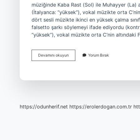
müziğinde Kaba Rast (Sol) ile Muhayyer (La) a
(İtalyanca: “yüksek”), vokal müzikte orta C’nin 
dört sesli müzikte ikinci en yüksek çalma sınıf
falsetto şarkı söylemeyi ifade ediyordu (kont
“yüksek”), vokal müzikte orta C’nin altındaki F
Alto
Devamını okuyun
Yorum Bırak
Ses
Nasıl
Anlaşılır
https://odunherif.net
https://erolerdogan.com.tr
ht