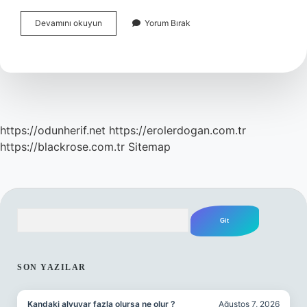
Erdoğanın
Devamını okuyun
Yorum Bırak
Ekonomi
Bakanı
Kim
https://odunherif.net
https://erolerdogan.com.tr
https://blackrose.com.tr
Sitemap
Arama
SIDEBAR
SON YAZILAR
Kandaki alyuvar fazla olursa ne olur ?
Ağustos 7, 2026