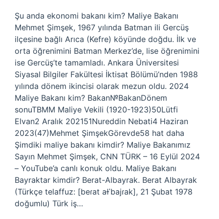
Şu anda ekonomi bakanı kim? Maliye Bakanı
Mehmet Şimşek, 1967 yılında Batman ili Gercüş
ilçesine bağlı Arıca (Kefre) köyünde doğdu. İlk ve
orta öğrenimini Batman Merkez’de, lise öğrenimini
ise Gercüş’te tamamladı. Ankara Üniversitesi
Siyasal Bilgiler Fakültesi İktisat Bölümü’nden 1988
yılında dönem ikincisi olarak mezun oldu. 2024
Maliye Bakanı kim? Bakan№BakanDönem
sonuTBMM Maliye Vekili (1920-1923)50Lütfi
Elvan2 Aralık 202151Nureddin Nebati4 Haziran
2023(47)Mehmet ŞimşekGörevde58 hat daha
Şimdiki maliye bakanı kimdir? Maliye Bakanımız
Sayın Mehmet Şimşek, CNN TÜRK – 16 Eylül 2024
– YouTube’a canlı konuk oldu. Maliye Bakanı
Bayraktar kimdir? Berat-Albayrak. Berat Albayrak
(Türkçe telaffuz: [beɾat aɫˈbajɾak], 21 Şubat 1978
doğumlu) Türk iş…