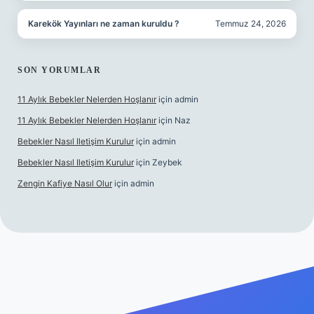
Karekök Yayınları ne zaman kuruldu ?
Temmuz 24, 2026
SON YORUMLAR
11 Aylık Bebekler Nelerden Hoşlanır
için
admin
11 Aylık Bebekler Nelerden Hoşlanır
için
Naz
Bebekler Nasıl Iletişim Kurulur
için
admin
Bebekler Nasıl Iletişim Kurulur
için
Zeybek
Zengin Kafiye Nasıl Olur
için
admin
t yeni giriş
grandoperabet giriş
betexper