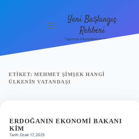
Yeni Başlangıç
menüyü
Rehberi
aç
Taşınma hikayeleriyle ilham bul!
Gizlilik
Politikası
Hakkımızda
ETIKET:
MEHMET ŞIMŞEK HANGI
Yasal Uyarı
ÜLKENIN VATANDAŞI
ERDOĞANIN EKONOMI BAKANI
KIM
Tarih: Ocak 17, 2025