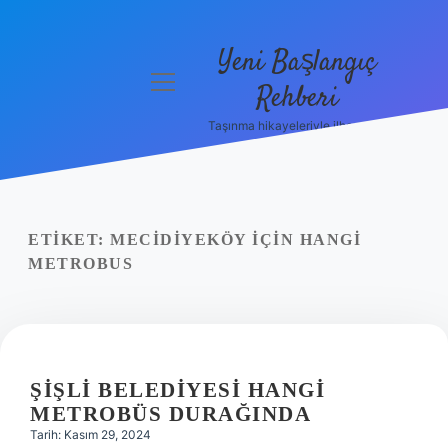
Yeni Başlangıç
menüyü
Rehberi
aç
Taşınma hikayeleriyle ilham bul!
Gizlilik
Politikası
Hakkımızda
ETIKET:
MECIDIYEKÖY IÇIN HANGI
Yasal Uyarı
METROBUS
ŞIŞLI BELEDIYESI HANGI
METROBÜS DURAĞINDA
Tarih: Kasım 29, 2024