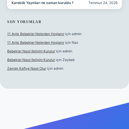
Karekök Yayınları ne zaman kuruldu ?
Temmuz 24, 2026
SON YORUMLAR
11 Aylık Bebekler Nelerden Hoşlanır
için
admin
11 Aylık Bebekler Nelerden Hoşlanır
için
Naz
Bebekler Nasıl Iletişim Kurulur
için
admin
Bebekler Nasıl Iletişim Kurulur
için
Zeybek
Zengin Kafiye Nasıl Olur
için
admin
yeni giriş
ilbet yeni giriş
grandoperabet giriş
betexper