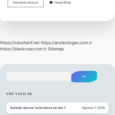
Şişli
Devamını okuyun
Yorum Bırak
Belediyesi
Hangi
Metrobüs
Durağında
https://odunherif.net
https://erolerdogan.com.tr
https://blackrose.com.tr
Sitemap
Arama
SIDEBAR
SON YAZILAR
Kandaki alyuvar fazla olursa ne olur ?
Ağustos 7, 2026