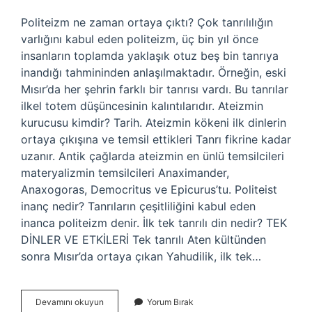
Politeizm ne zaman ortaya çıktı? Çok tanrılılığın
varlığını kabul eden politeizm, üç bin yıl önce
insanların toplamda yaklaşık otuz beş bin tanrıya
inandığı tahmininden anlaşılmaktadır. Örneğin, eski
Mısır’da her şehrin farklı bir tanrısı vardı. Bu tanrılar
ilkel totem düşüncesinin kalıntılarıdır. Ateizmin
kurucusu kimdir? Tarih. Ateizmin kökeni ilk dinlerin
ortaya çıkışına ve temsil ettikleri Tanrı fikrine kadar
uzanır. Antik çağlarda ateizmin en ünlü temsilcileri
materyalizmin temsilcileri Anaximander,
Anaxogoras, Democritus ve Epicurus’tu. Politeist
inanç nedir? Tanrıların çeşitliliğini kabul eden
inanca politeizm denir. İlk tek tanrılı din nedir? TEK
DİNLER VE ETKİLERİ Tek tanrılı Aten kültünden
sonra Mısır’da ortaya çıkan Yahudilik, ilk tek…
Politeizmin
Devamını okuyun
Yorum Bırak