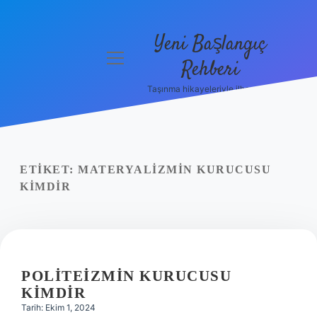
Yeni Başlangıç
menüyü
Rehberi
aç
Taşınma hikayeleriyle ilham bul!
Gizlilik
Politikası
Hakkımızda
ETIKET:
MATERYALIZMIN KURUCUSU
Yasal Uyarı
KIMDIR
POLITEIZMIN KURUCUSU
KIMDIR
Tarih: Ekim 1, 2024