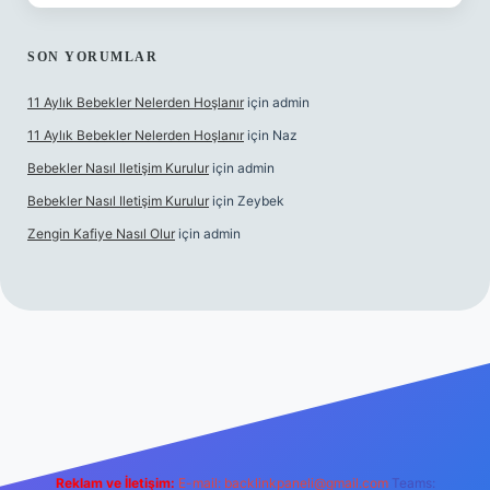
SON YORUMLAR
11 Aylık Bebekler Nelerden Hoşlanır
için
admin
11 Aylık Bebekler Nelerden Hoşlanır
için
Naz
Bebekler Nasıl Iletişim Kurulur
için
admin
Bebekler Nasıl Iletişim Kurulur
için
Zeybek
Zengin Kafiye Nasıl Olur
için
admin
i giriş
grandoperabet giriş
betexper
Reklam ve İletişim:
E-mail:
backlinkpaneli@gmail.com
Teams: