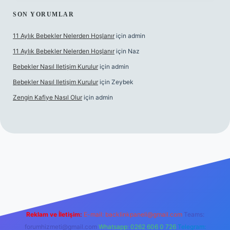
SON YORUMLAR
11 Aylık Bebekler Nelerden Hoşlanır
için
admin
11 Aylık Bebekler Nelerden Hoşlanır
için
Naz
Bebekler Nasıl Iletişim Kurulur
için
admin
Bebekler Nasıl Iletişim Kurulur
için
Zeybek
Zengin Kafiye Nasıl Olur
için
admin
i giriş
grandoperabet giriş
betexper
Reklam ve İletişim:
E-mail:
backlinkpaneli@gmail.com
Teams:
forumhizmeti@gmail.com
Whatsapp: 0262 606 0 726
Telegram: