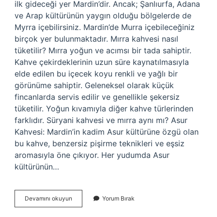
ilk gideceği yer Mardin’dir. Ancak; Şanlıurfa, Adana
ve Arap kültürünün yaygın olduğu bölgelerde de
Myrra içebilirsiniz. Mardin’de Murra içebileceğiniz
birçok yer bulunmaktadır. Mırra kahvesi nasıl
tüketilir? Mırra yoğun ve acımsı bir tada sahiptir.
Kahve çekirdeklerinin uzun süre kaynatılmasıyla
elde edilen bu içecek koyu renkli ve yağlı bir
görünüme sahiptir. Geleneksel olarak küçük
fincanlarda servis edilir ve genellikle şekersiz
tüketilir. Yoğun kıvamıyla diğer kahve türlerinden
farklıdır. Süryani kahvesi ve mırra aynı mı? Asur
Kahvesi: Mardin’in kadim Asur kültürüne özgü olan
bu kahve, benzersiz pişirme teknikleri ve eşsiz
aromasıyla öne çıkıyor. Her yudumda Asur
kültürünün…
Mırra
Devamını okuyun
Yorum Bırak
Nerede
Içilir