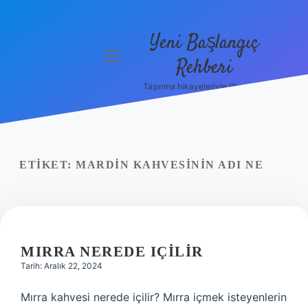
Yeni Başlangıç
menüyü
Rehberi
aç
Taşınma hikayeleriyle ilham bul!
Gizlilik
Politikası
Hakkımızda
ETIKET:
MARDIN KAHVESININ ADI NE
Yasal Uyarı
MIRRA NEREDE IÇILIR
Tarih: Aralık 22, 2024
Mırra kahvesi nerede içilir? Mırra içmek isteyenlerin