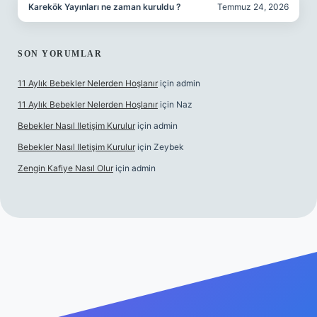
Karekök Yayınları ne zaman kuruldu ?
Temmuz 24, 2026
SON YORUMLAR
11 Aylık Bebekler Nelerden Hoşlanır
için
admin
11 Aylık Bebekler Nelerden Hoşlanır
için
Naz
Bebekler Nasıl Iletişim Kurulur
için
admin
Bebekler Nasıl Iletişim Kurulur
için
Zeybek
Zengin Kafiye Nasıl Olur
için
admin
 giriş
grandoperabet giriş
betexper