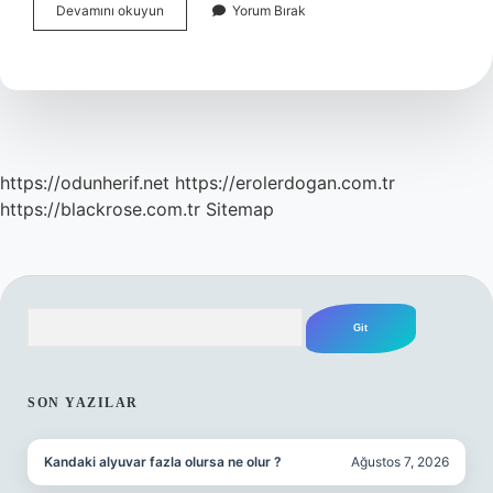
Kuran
Devamını okuyun
Yorum Bırak
Kursu
Hocalığı
Için
Hafızlık
Şart
Mı
https://odunherif.net
https://erolerdogan.com.tr
https://blackrose.com.tr
Sitemap
Arama
SIDEBAR
SON YAZILAR
Kandaki alyuvar fazla olursa ne olur ?
Ağustos 7, 2026