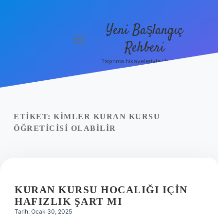
Yeni Başlangıç
menüyü
Rehberi
aç
Taşınma hikayeleriyle ilham bul!
Gizlilik
Politikası
Hakkımızda
ETIKET:
KIMLER KURAN KURSU
Yasal Uyarı
ÖĞRETICISI OLABILIR
KURAN KURSU HOCALIĞI IÇIN
HAFIZLIK ŞART MI
Tarih: Ocak 30, 2025