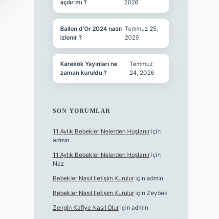
açılır mı ?
2026
Ballon d’Or 2024 nasıl
Temmuz 25,
izlenir ?
2026
Karekök Yayınları ne
Temmuz
zaman kuruldu ?
24, 2026
SON YORUMLAR
11 Aylık Bebekler Nelerden Hoşlanır
için
admin
11 Aylık Bebekler Nelerden Hoşlanır
için
Naz
Bebekler Nasıl Iletişim Kurulur
için
admin
Bebekler Nasıl Iletişim Kurulur
için
Zeybek
Zengin Kafiye Nasıl Olur
için
admin