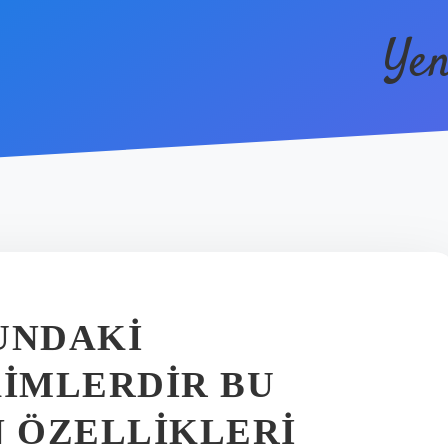
Yen
UNDAKI
IMLERDIR BU
 ÖZELLIKLERI