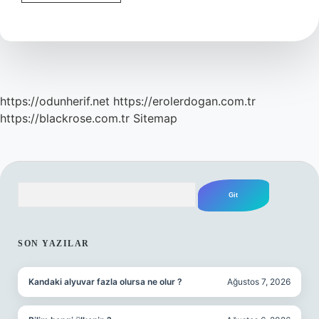
Yeleği
Nasıl
Şişer
https://odunherif.net
https://erolerdogan.com.tr
https://blackrose.com.tr
Sitemap
Arama
SIDEBAR
SON YAZILAR
Kandaki alyuvar fazla olursa ne olur ?
Ağustos 7, 2026