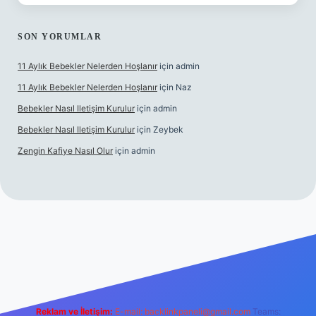
SON YORUMLAR
11 Aylık Bebekler Nelerden Hoşlanır
için
admin
11 Aylık Bebekler Nelerden Hoşlanır
için
Naz
Bebekler Nasıl Iletişim Kurulur
için
admin
Bebekler Nasıl Iletişim Kurulur
için
Zeybek
Zengin Kafiye Nasıl Olur
için
admin
i giriş
grandoperabet giriş
betexper
Reklam ve İletişim:
E-mail:
backlinkpaneli@gmail.com
Teams: