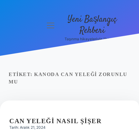
Yeni Başlangıç
menüyü
Rehberi
aç
Taşınma hikayeleriyle ilham bul!
Gizlilik
Politikası
Hakkımızda
ETIKET:
KANODA CAN YELEĞI ZORUNLU
Yasal Uyarı
MU
CAN YELEĞI NASIL ŞIŞER
Tarih: Aralık 21, 2024