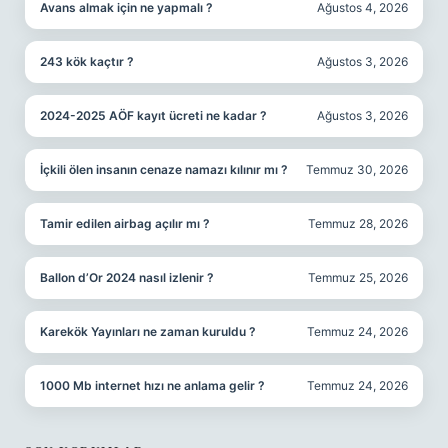
Avans almak için ne yapmalı ?
Ağustos 4, 2026
243 kök kaçtır ?
Ağustos 3, 2026
2024-2025 AÖF kayıt ücreti ne kadar ?
Ağustos 3, 2026
İçkili ölen insanın cenaze namazı kılınır mı ?
Temmuz 30, 2026
Tamir edilen airbag açılır mı ?
Temmuz 28, 2026
Ballon d’Or 2024 nasıl izlenir ?
Temmuz 25, 2026
Karekök Yayınları ne zaman kuruldu ?
Temmuz 24, 2026
1000 Mb internet hızı ne anlama gelir ?
Temmuz 24, 2026