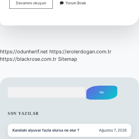
Müştemilat
Devamını okuyun
Yorum Bırak
Ruhsata
Tabi
Midir
https://odunherif.net
https://erolerdogan.com.tr
https://blackrose.com.tr
Sitemap
Arama
SIDEBAR
SON YAZILAR
Kandaki alyuvar fazla olursa ne olur ?
Ağustos 7, 2026