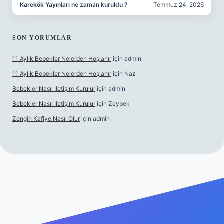
Karekök Yayınları ne zaman kuruldu ?
Temmuz 24, 2026
SON YORUMLAR
11 Aylık Bebekler Nelerden Hoşlanır
için
admin
11 Aylık Bebekler Nelerden Hoşlanır
için
Naz
Bebekler Nasıl Iletişim Kurulur
için
admin
Bebekler Nasıl Iletişim Kurulur
için
Zeybek
Zengin Kafiye Nasıl Olur
için
admin
yeni giriş
ilbet yeni giriş
grandoperabet giriş
betexper