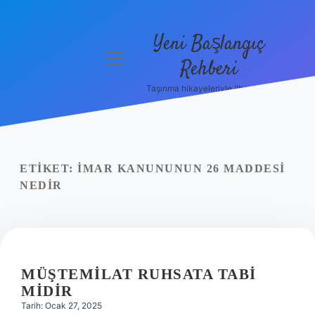
Yeni Başlangıç
menüyü
Rehberi
aç
Taşınma hikayeleriyle ilham bul!
Gizlilik
Politikası
Hakkımızda
ETIKET:
İMAR KANUNUNUN 26 MADDESI
Yasal Uyarı
NEDIR
MÜŞTEMILAT RUHSATA TABI
MIDIR
Tarih: Ocak 27, 2025