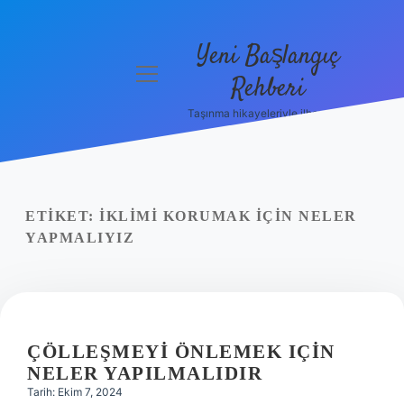
Yeni Başlangıç
menüyü
Rehberi
aç
Taşınma hikayeleriyle ilham bul!
Gizlilik
Politikası
Hakkımızda
ETIKET:
İKLIMI KORUMAK IÇIN NELER
Yasal Uyarı
YAPMALIYIZ
ÇÖLLEŞMEYI ÖNLEMEK IÇIN
NELER YAPILMALIDIR
Tarih: Ekim 7, 2024