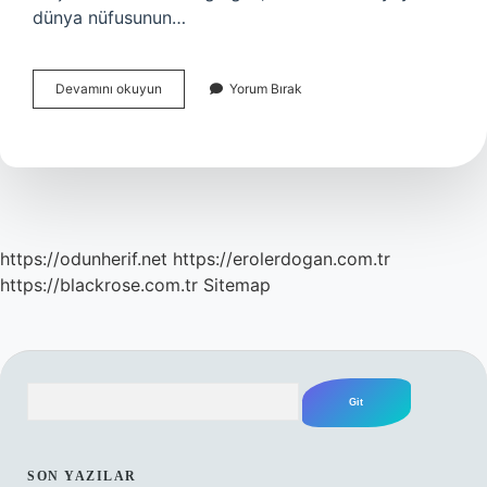
dünya nüfusunun…
Çölleşmeyi
Devamını okuyun
Yorum Bırak
Önlemek
Için
Neler
Yapılmalıdır
https://odunherif.net
https://erolerdogan.com.tr
https://blackrose.com.tr
Sitemap
Arama
SIDEBAR
SON YAZILAR