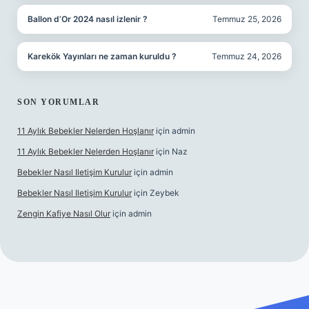
Ballon d’Or 2024 nasıl izlenir ?
Temmuz 25, 2026
Karekök Yayınları ne zaman kuruldu ?
Temmuz 24, 2026
SON YORUMLAR
11 Aylık Bebekler Nelerden Hoşlanır
için
admin
11 Aylık Bebekler Nelerden Hoşlanır
için
Naz
Bebekler Nasıl Iletişim Kurulur
için
admin
Bebekler Nasıl Iletişim Kurulur
için
Zeybek
Zengin Kafiye Nasıl Olur
için
admin
 yeni giriş
ilbet yeni giriş
grandoperabet giriş
betexper