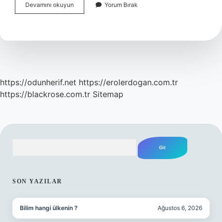
Yükselen
Devamını okuyun
Yorum Bırak
İKizler
Nasıl
Görünür
https://odunherif.net
https://erolerdogan.com.tr
https://blackrose.com.tr
Sitemap
Arama
SIDEBAR
SON YAZILAR
Bilim hangi ülkenin ?
Ağustos 6, 2026