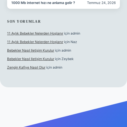
1000 Mb internet hızı ne anlama gelir ?
Temmuz 24, 2026
SON YORUMLAR
11 Aylık Bebekler Nelerden Hoşlanır
için
admin
11 Aylık Bebekler Nelerden Hoşlanır
için
Naz
Bebekler Nasıl Iletişim Kurulur
için
admin
Bebekler Nasıl Iletişim Kurulur
için
Zeybek
Zengin Kafiye Nasıl Olur
için
admin
yeni giriş
ilbet yeni giriş
grandoperabet giriş
betexper