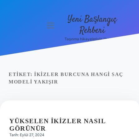
Yeni Başlangıç
menüyü
Rehberi
aç
Taşınma hikayeleriyle ilham bul!
Gizlilik
Politikası
Hakkımızda
ETIKET:
İKIZLER BURCUNA HANGI SAÇ
Yasal Uyarı
MODELI YAKIŞIR
YÜKSELEN İKIZLER NASIL
GÖRÜNÜR
Tarih: Eylül 27, 2024