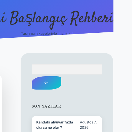
i Başlangıç Rehberi
Taşınma hikayeleriyle ilham bul!
ilbet yeni giriş
ilbet yeni giriş
g
Arama
SIDEBAR
SON YAZILAR
Kandaki alyuvar fazla
Ağustos 7,
olursa ne olur ?
2026