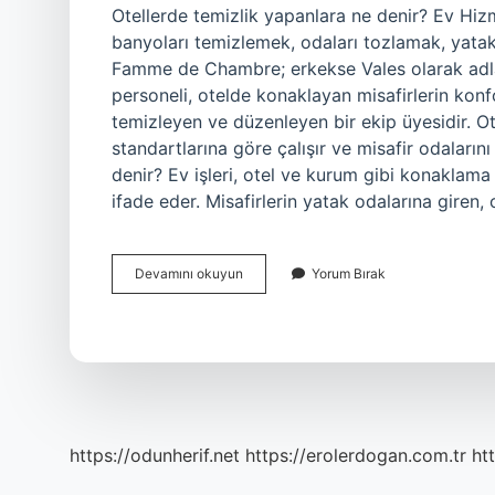
Otellerde temizlik yapanlara ne denir? Ev Hizm
banyoları temizlemek, odaları tozlamak, yatak
Famme de Chambre; erkekse Vales olarak adlandı
personeli, otelde konaklayan misafirlerin konf
temizleyen ve düzenleyen bir ekip üyesidir. Ote
standartlarına göre çalışır ve misafir odaların
denir? Ev işleri, otel ve kurum gibi konaklama 
ifade eder. Misafirlerin yatak odalarına giren,
Otel
Devamını okuyun
Yorum Bırak
Temizlik
Görevlisine
Ne
Denir
https://odunherif.net
https://erolerdogan.com.tr
ht