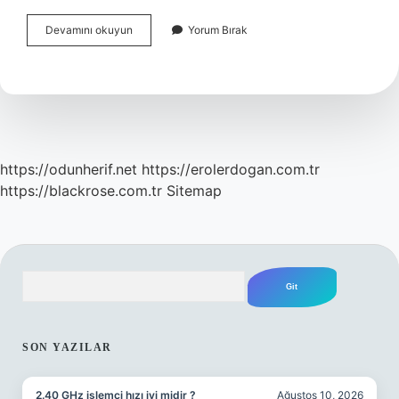
Ingilizler
Devamını okuyun
Yorum Bırak
Hindistanda
Kaç
Yıl
Kaldı
https://odunherif.net
https://erolerdogan.com.tr
https://blackrose.com.tr
Sitemap
Arama
SIDEBAR
SON YAZILAR
2.40 GHz işlemci hızı iyi midir ?
Ağustos 10, 2026