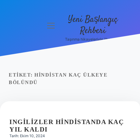
Yeni Başlangıç
menüyü
Rehberi
aç
Taşınma hikayeleriyle ilham bul!
Gizlilik
Politikası
Hakkımızda
ETIKET:
HINDISTAN KAÇ ÜLKEYE
Yasal Uyarı
BÖLÜNDÜ
INGILIZLER HINDISTANDA KAÇ
YIL KALDI
Tarih: Ekim 10, 2024