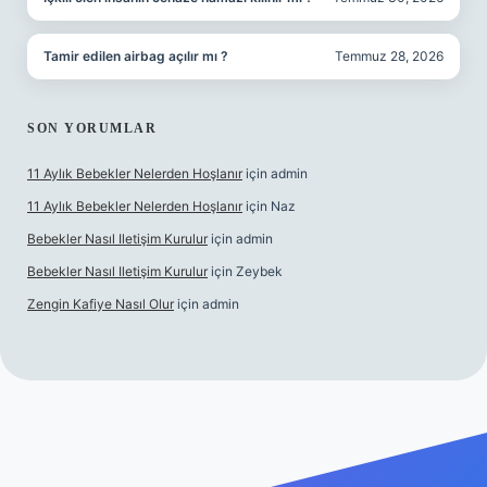
Tamir edilen airbag açılır mı ?
Temmuz 28, 2026
SON YORUMLAR
11 Aylık Bebekler Nelerden Hoşlanır
için
admin
11 Aylık Bebekler Nelerden Hoşlanır
için
Naz
Bebekler Nasıl Iletişim Kurulur
için
admin
Bebekler Nasıl Iletişim Kurulur
için
Zeybek
Zengin Kafiye Nasıl Olur
için
admin
 yeni giriş
grandoperabet giriş
betexper