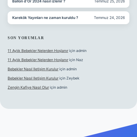
Ballon d’Or 2024 nasıl izlenir ?
Temmuz 25, 2026
Karekök Yayınları ne zaman kuruldu ?
Temmuz 24, 2026
SON YORUMLAR
11 Aylık Bebekler Nelerden Hoşlanır
için
admin
11 Aylık Bebekler Nelerden Hoşlanır
için
Naz
Bebekler Nasıl Iletişim Kurulur
için
admin
Bebekler Nasıl Iletişim Kurulur
için
Zeybek
Zengin Kafiye Nasıl Olur
için
admin
 giriş
grandoperabet giriş
betexper