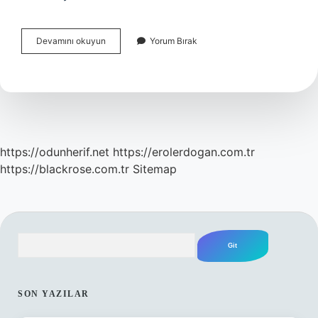
Karagöz
Devamını okuyun
Yorum Bırak
Oyunundaki
Karakterler
Kimlerdir
Bu
Karakterlerin
Özellikleri
Nelerdir
https://odunherif.net
https://erolerdogan.com.tr
https://blackrose.com.tr
Sitemap
Arama
SIDEBAR
SON YAZILAR