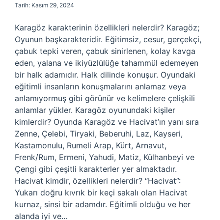
Tarih: Kasım 29, 2024
Karagöz karakterinin özellikleri nelerdir? Karagöz;
Oyunun başkarakteridir. Eğitimsiz, cesur, gerçekçi,
çabuk tepki veren, çabuk sinirlenen, kolay kavga
eden, yalana ve ikiyüzlülüğe tahammül edemeyen
bir halk adamıdır. Halk dilinde konuşur. Oyundaki
eğitimli insanların konuşmalarını anlamaz veya
anlamıyormuş gibi görünür ve kelimelere çelişkili
anlamlar yükler. Karagöz oyunundaki kişiler
kimlerdir? Oyunda Karagöz ve Hacivat’ın yanı sıra
Zenne, Çelebi, Tiryaki, Beberuhi, Laz, Kayseri,
Kastamonulu, Rumeli Arap, Kürt, Arnavut,
Frenk/Rum, Ermeni, Yahudi, Matiz, Külhanbeyi ve
Çengi gibi çeşitli karakterler yer almaktadır.
Hacivat kimdir, özellikleri nelerdir? “Hacivat”:
Yukarı doğru kıvrık bir keçi sakalı olan Hacivat
kurnaz, sinsi bir adamdır. Eğitimli olduğu ve her
alanda iyi ve…