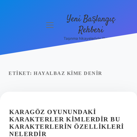
Yeni Başlangıç
menüyü
Rehberi
aç
Taşınma hikayeleriyle ilham bul!
Gizlilik
Politikası
Hakkımızda
ETIKET:
HAYALBAZ KIME DENIR
Yasal Uyarı
KARAGÖZ OYUNUNDAKI
KARAKTERLER KIMLERDIR BU
KARAKTERLERIN ÖZELLIKLERI
NELERDIR