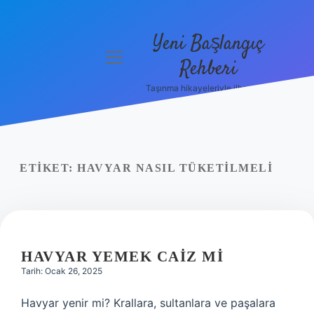
Yeni Başlangıç
menüyü
Rehberi
aç
Taşınma hikayeleriyle ilham bul!
Gizlilik
Politikası
Hakkımızda
ETIKET:
HAVYAR NASIL TÜKETILMELI
Yasal Uyarı
HAVYAR YEMEK CAIZ MI
Tarih: Ocak 26, 2025
Havyar yenir mi? Krallara, sultanlara ve paşalara