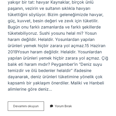
yakışır bir tat: havyar Kaynaklar, birçok ünlü
paşanın, vezirin ve sultanın sıklıkla havyarı
tükettiğini söylüyor. Bizim geleneğimizde havyar,
güç, kuvvet, besin değeri ve zevk için tüketilir.
Bugün onu farklı zamanlarda ve farklı şekillerde
tüketebiliyoruz. Sushi yosunu helal mi? Yosun
haram değildir. Helaldir. Yosunlardan yapılan
ürünleri yemek hiçbir zarara yol açmaz.15 Haziran
2019Yosun haram değildir. Helaldir. Yosunlardan
yapılan ürünleri yemek hiçbir zarara yol açmaz. Çiğ
balık eti haram mıdır? Peygamber’in “Deniz suyu
temizdir ve ölü bedenler helaldir” ifadesine
dayanarak, deniz ürünleri tüketimine yönelik çok
kapsamlı bir yaklaşım önerdiler. Maliki ve Hanbeli
alimlerine göre deniz…
Havyar
Devamını okuyun
Yorum Bırak
Yemek
Caiz