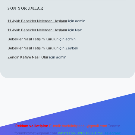
SON YORUMLAR
11 Aylık Bebekler Nelerden Hoşlanır
için
admin
11 Aylık Bebekler Nelerden Hoşlanır
için
Naz
Bebekler Nasıl Iletişim Kurulur
için
admin
Bebekler Nasıl Iletişim Kurulur
için
Zeybek
Zengin Kafiye Nasıl Olur
için
admin
i giriş
grandoperabet giriş
betexper
Reklam ve İletişim:
E-mail:
backlinkpaneli@gmail.com
Teams:
forumhizmeti@gmail.com
Whatsapp: 0262 606 0 726
Telegram: