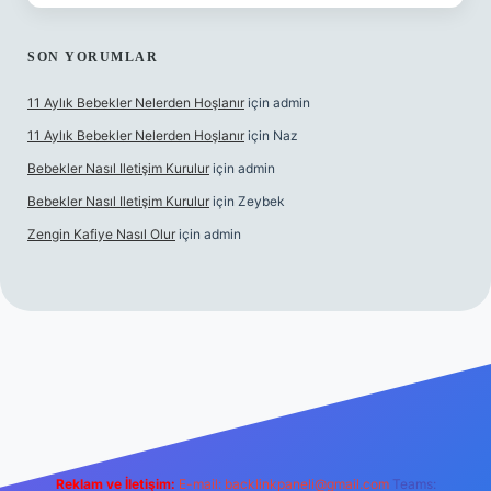
SON YORUMLAR
11 Aylık Bebekler Nelerden Hoşlanır
için
admin
11 Aylık Bebekler Nelerden Hoşlanır
için
Naz
Bebekler Nasıl Iletişim Kurulur
için
admin
Bebekler Nasıl Iletişim Kurulur
için
Zeybek
Zengin Kafiye Nasıl Olur
için
admin
yeni giriş
grandoperabet giriş
betexper
Reklam ve İletişim:
E-mail:
backlinkpaneli@gmail.com
Teams: