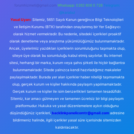
forumhizmeti@gmail.com
Whatsapp: 0262 606 0 726
Telegram:
@karabul
Yasal Uyarı:
Sitemiz, 5651 Sayılı Kanun gereğince Bilgi Teknolojileri
ve İletişim Kurumu (BTK) tarafından onaylanmış bir Yer Sağlayıcı
olarak hizmet vermektedir. Bu nedenle, sitedeki içerikleri proaktif
olarak denetleme veya araştırma yükümlülüğümüz bulunmamaktadır.
Ancak, üyelerimiz yazdıkları içeriklerin sorumluluğunu taşımakta olup,
siteye üye olarak bu sorumluluğu kabul etmiş sayılırlar. Bu internet
sitesi, herhangi bir marka, kurum veya şahıs şirketi ile hiçbir bağlantısı
bulunmamaktadır. Sitede yalnızca kendi hazırladığımız makaleler
paylaşılmaktadır. Burada yer alan içerikler haber niteliği taşımamakta
olup, gerçek kurum ve kişiler hakkında paylaşım yapılmamaktadır.
Gerçek kurum ve kişiler ile isim benzerlikleri tamamen tesadüfidir.
Sitemiz, kar amacı gütmeyen ve tamamen ücretsiz bir bilgi paylaşım
platformudur. Hukuka ve yasal düzenlemelere aykırı olduğunu
düşündüğünüz içerikleri,
backlinkpanelicomtr@gmail.com
adresine
bildirmeniz halinde, ilgili içerikler yasal süre içerisinde sitemizden
kaldırılacaktır.