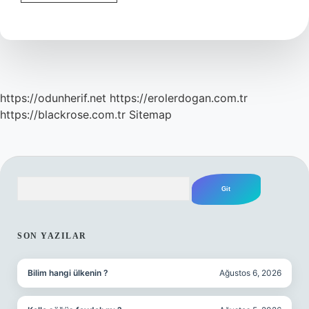
Ve
Uzun
Görünmek
Için
Nasıl
Giyinmeli
https://odunherif.net
https://erolerdogan.com.tr
https://blackrose.com.tr
Sitemap
Arama
SIDEBAR
SON YAZILAR
Bilim hangi ülkenin ?
Ağustos 6, 2026