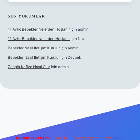
SON YORUMLAR
11 Aylık Bebekler Nelerden Hoşlanır
için
admin
11 Aylık Bebekler Nelerden Hoşlanır
için
Naz
Bebekler Nasıl Iletişim Kurulur
için
admin
Bebekler Nasıl Iletişim Kurulur
için
Zeybek
Zengin Kafiye Nasıl Olur
için
admin
iriş
ilbet yeni giriş
grandoperabet giriş
betexper
Reklam ve İletişim:
E-mail:
backlinkpaneli@gmail.com
Teams: