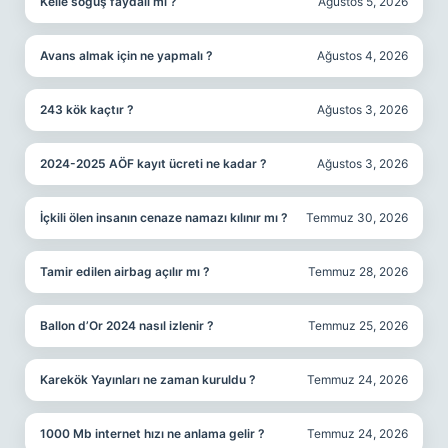
Kelle söğüş faydalı mı ?
Ağustos 5, 2026
Avans almak için ne yapmalı ?
Ağustos 4, 2026
243 kök kaçtır ?
Ağustos 3, 2026
2024-2025 AÖF kayıt ücreti ne kadar ?
Ağustos 3, 2026
İçkili ölen insanın cenaze namazı kılınır mı ?
Temmuz 30, 2026
Tamir edilen airbag açılır mı ?
Temmuz 28, 2026
Ballon d’Or 2024 nasıl izlenir ?
Temmuz 25, 2026
Karekök Yayınları ne zaman kuruldu ?
Temmuz 24, 2026
1000 Mb internet hızı ne anlama gelir ?
Temmuz 24, 2026