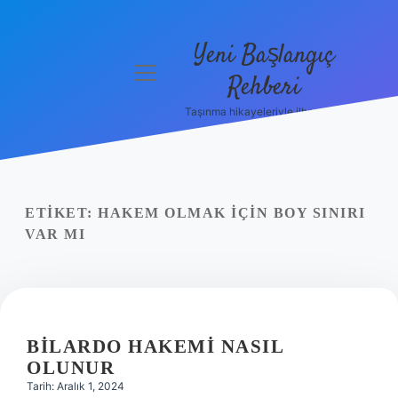
Yeni Başlangıç
menüyü
Rehberi
aç
Taşınma hikayeleriyle ilham bul!
Gizlilik
Politikası
Hakkımızda
ETIKET:
HAKEM OLMAK IÇIN BOY SINIRI
Yasal Uyarı
VAR MI
BILARDO HAKEMI NASIL
OLUNUR
Tarih: Aralık 1, 2024