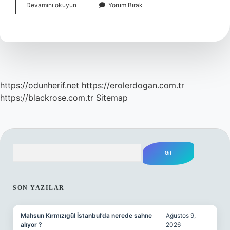
Bilardo
Devamını okuyun
Yorum Bırak
Hakemi
Nasıl
Olunur
https://odunherif.net
https://erolerdogan.com.tr
https://blackrose.com.tr
Sitemap
Arama
SIDEBAR
SON YAZILAR
Mahsun Kırmızıgül İstanbul’da nerede sahne
Ağustos 9,
alıyor ?
2026