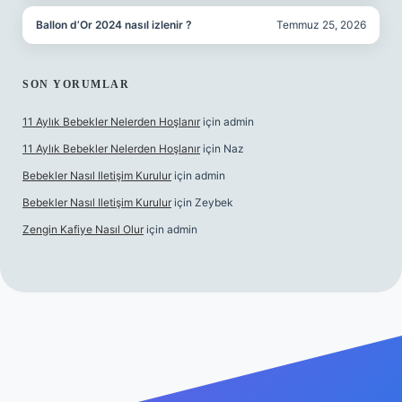
Ballon d’Or 2024 nasıl izlenir ?
Temmuz 25, 2026
SON YORUMLAR
11 Aylık Bebekler Nelerden Hoşlanır
için
admin
11 Aylık Bebekler Nelerden Hoşlanır
için
Naz
Bebekler Nasıl Iletişim Kurulur
için
admin
Bebekler Nasıl Iletişim Kurulur
için
Zeybek
Zengin Kafiye Nasıl Olur
için
admin
 giriş
grandoperabet giriş
betexper