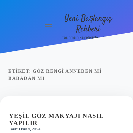
Yeni Başlangıç
menüyü
Rehberi
aç
Taşınma hikayeleriyle ilham bul!
Gizlilik
Politikası
Hakkımızda
ETIKET:
GÖZ RENGI ANNEDEN MI
Yasal Uyarı
BABADAN MI
YEŞIL GÖZ MAKYAJI NASIL
YAPILIR
Tarih: Ekim 9, 2024