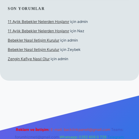
SON YORUMLAR
11 Aylık Bebekler Nelerden Hoşlanır
için
admin
11 Aylık Bebekler Nelerden Hoşlanır
için
Naz
Bebekler Nasıl Iletişim Kurulur
için
admin
Bebekler Nasıl Iletişim Kurulur
için
Zeybek
Zengin Kafiye Nasıl Olur
için
admin
iriş
grandoperabet giriş
betexper
Reklam ve İletişim:
E-mail:
backlinkpaneli@gmail.com
Teams:
forumhizmeti@gmail.com
Whatsapp: 0262 606 0 726
Telegram: