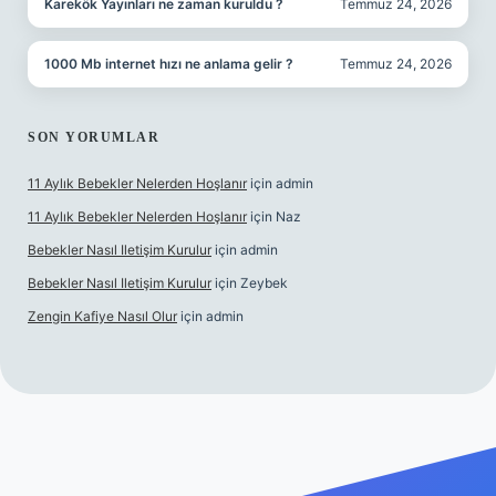
Karekök Yayınları ne zaman kuruldu ?
Temmuz 24, 2026
1000 Mb internet hızı ne anlama gelir ?
Temmuz 24, 2026
SON YORUMLAR
11 Aylık Bebekler Nelerden Hoşlanır
için
admin
11 Aylık Bebekler Nelerden Hoşlanır
için
Naz
Bebekler Nasıl Iletişim Kurulur
için
admin
Bebekler Nasıl Iletişim Kurulur
için
Zeybek
Zengin Kafiye Nasıl Olur
için
admin
eni giriş
ilbet yeni giriş
grandoperabet giriş
betexper