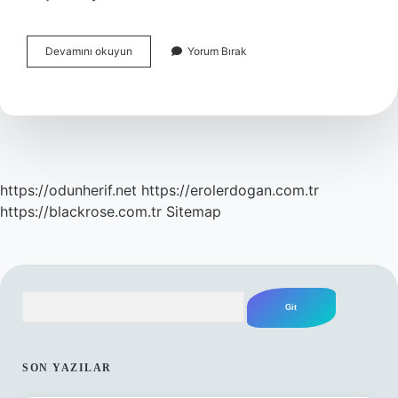
Anabolik
Devamını okuyun
Yorum Bırak
Ve
Katabolik
Olaylar
Nelerdir
https://odunherif.net
https://erolerdogan.com.tr
https://blackrose.com.tr
Sitemap
Arama
SIDEBAR
SON YAZILAR