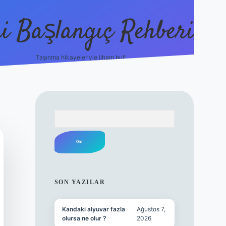
i Başlangıç Rehberi
Taşınma hikayeleriyle ilham bul!
ilbet yeni giriş
i
Arama
SIDEBAR
SON YAZILAR
Kandaki alyuvar fazla
Ağustos 7,
olursa ne olur ?
2026