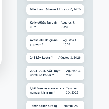
Bilim hangi ülkenin ?
Ağustos 6, 2026
Kelle söğüş faydalı
Ağustos 5,
mı ?
2026
Avans almak için ne
Ağustos 4,
yapmalı ?
2026
243 kök kaçtır ?
Ağustos 3, 2026
2024-2025 AÖF kayıt
Ağustos 3,
ücreti ne kadar ?
2026
İçkili ölen insanın cenaze
Temmuz
namazı kılınır mı ?
30, 2026
Tamir edilen airbag
Temmuz 28,