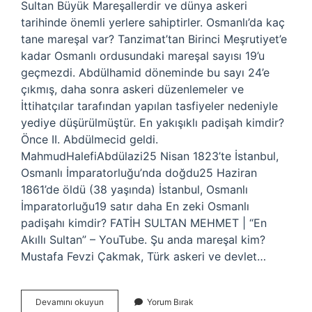
Sultan Büyük Mareşallerdir ve dünya askeri
tarihinde önemli yerlere sahiptirler. Osmanlı’da kaç
tane mareşal var? Tanzimat’tan Birinci Meşrutiyet’e
kadar Osmanlı ordusundaki mareşal sayısı 19’u
geçmezdi. Abdülhamid döneminde bu sayı 24’e
çıkmış, daha sonra askeri düzenlemeler ve
İttihatçılar tarafından yapılan tasfiyeler nedeniyle
yediye düşürülmüştür. En yakışıklı padişah kimdir?
Önce II. Abdülmecid geldi.
MahmudHalefiAbdülazi25 Nisan 1823’te İstanbul,
Osmanlı İmparatorluğu’nda doğdu25 Haziran
1861’de öldü (38 yaşında) İstanbul, Osmanlı
İmparatorluğu19 satır daha En zeki Osmanlı
padişahı kimdir? FATİH SULTAN MEHMET | “En
Akıllı Sultan” – YouTube. Şu anda mareşal kim?
Mustafa Fevzi Çakmak, Türk askeri ve devlet…
9
Devamını okuyun
Yorum Bırak