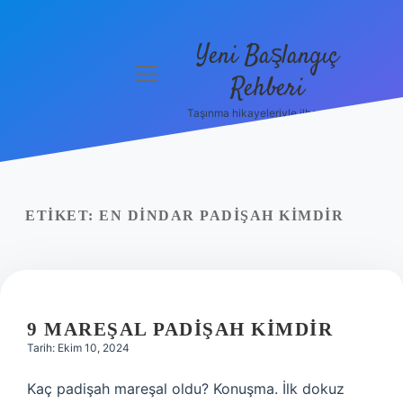
Yeni Başlangıç
menüyü
Rehberi
aç
Taşınma hikayeleriyle ilham bul!
Gizlilik
Politikası
Hakkımızda
ETIKET:
EN DINDAR PADIŞAH KIMDIR
Yasal Uyarı
9 MAREŞAL PADIŞAH KIMDIR
Tarih: Ekim 10, 2024
Kaç padişah mareşal oldu? Konuşma. İlk dokuz