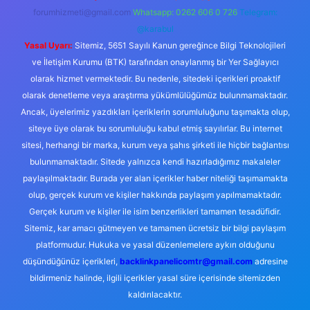
forumhizmeti@gmail.com
Whatsapp: 0262 606 0 726
Telegram:
@karabul
Yasal Uyarı:
Sitemiz, 5651 Sayılı Kanun gereğince Bilgi Teknolojileri
ve İletişim Kurumu (BTK) tarafından onaylanmış bir Yer Sağlayıcı
olarak hizmet vermektedir. Bu nedenle, sitedeki içerikleri proaktif
olarak denetleme veya araştırma yükümlülüğümüz bulunmamaktadır.
Ancak, üyelerimiz yazdıkları içeriklerin sorumluluğunu taşımakta olup,
siteye üye olarak bu sorumluluğu kabul etmiş sayılırlar. Bu internet
sitesi, herhangi bir marka, kurum veya şahıs şirketi ile hiçbir bağlantısı
bulunmamaktadır. Sitede yalnızca kendi hazırladığımız makaleler
paylaşılmaktadır. Burada yer alan içerikler haber niteliği taşımamakta
olup, gerçek kurum ve kişiler hakkında paylaşım yapılmamaktadır.
Gerçek kurum ve kişiler ile isim benzerlikleri tamamen tesadüfidir.
Sitemiz, kar amacı gütmeyen ve tamamen ücretsiz bir bilgi paylaşım
platformudur. Hukuka ve yasal düzenlemelere aykırı olduğunu
düşündüğünüz içerikleri,
backlinkpanelicomtr@gmail.com
adresine
bildirmeniz halinde, ilgili içerikler yasal süre içerisinde sitemizden
kaldırılacaktır.