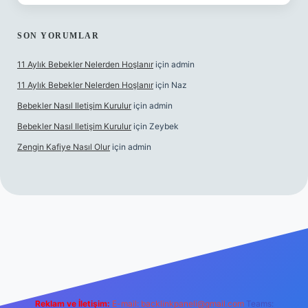
SON YORUMLAR
11 Aylık Bebekler Nelerden Hoşlanır
için
admin
11 Aylık Bebekler Nelerden Hoşlanır
için
Naz
Bebekler Nasıl Iletişim Kurulur
için
admin
Bebekler Nasıl Iletişim Kurulur
için
Zeybek
Zengin Kafiye Nasıl Olur
için
admin
ni giriş
grandoperabet giriş
betexper
Reklam ve İletişim:
E-mail:
backlinkpaneli@gmail.com
Teams: