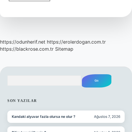
Mareşal
Padişah
Kimdir
https://odunherif.net
https://erolerdogan.com.tr
https://blackrose.com.tr
Sitemap
Arama
SIDEBAR
SON YAZILAR
Kandaki alyuvar fazla olursa ne olur ?
Ağustos 7, 2026