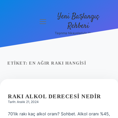
Yeni Başlangıç
menüyü
Rehberi
aç
Taşınma hikayeleriyle ilham bul!
Gizlilik
Politikası
Hakkımızda
ETIKET:
EN AĞIR RAKI HANGISI
Yasal Uyarı
RAKI ALKOL DERECESI NEDIR
Tarih: Aralık 21, 2024
70’lik rakı kaç alkol oranı? Sohbet. Alkol oranı %45,