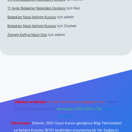
11 Aylık Bebekler Nelerden Hoşlanır
için
Naz
Bebekler Nasıl Iletişim Kurulur
için
admin
Bebekler Nasıl Iletişim Kurulur
için
Zeybek
Zengin Kafiye Nasıl Olur
için
admin
i giriş
grandoperabet giriş
betexper
Reklam ve İletişim:
E-mail:
backlinkpaneli@gmail.com
Teams:
forumhizmeti@gmail.com
Whatsapp: 0262 606 0 726
Telegram:
@karabul
Yasal Uyarı:
Sitemiz, 5651 Sayılı Kanun gereğince Bilgi Teknolojileri
ve İletişim Kurumu (BTK) tarafından onaylanmış bir Yer Sağlayıcı