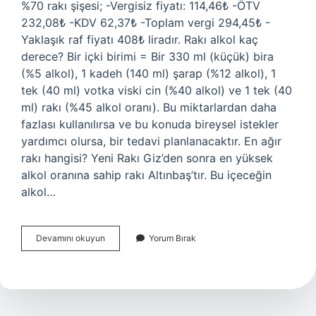
%70 rakı şişesi; -Vergisiz fiyatı: 114,46₺ -ÖTV
232,08₺ -KDV 62,37₺ -Toplam vergi 294,45₺ -
Yaklaşık raf fiyatı 408₺ liradır. Rakı alkol kaç
derece? Bir içki birimi = Bir 330 ml (küçük) bira
(%5 alkol), 1 kadeh (140 ml) şarap (%12 alkol), 1
tek (40 ml) votka viski cin (%40 alkol) ve 1 tek (40
ml) rakı (%45 alkol oranı). Bu miktarlardan daha
fazlası kullanılırsa ve bu konuda bireysel istekler
yardımcı olursa, bir tedavi planlanacaktır. En ağır
rakı hangisi? Yeni Rakı Giz’den sonra en yüksek
alkol oranına sahip rakı Altınbaş’tır. Bu içeceğin
alkol…
Rakı
Devamını okuyun
Yorum Bırak
Alkol
Derecesi
Nedir