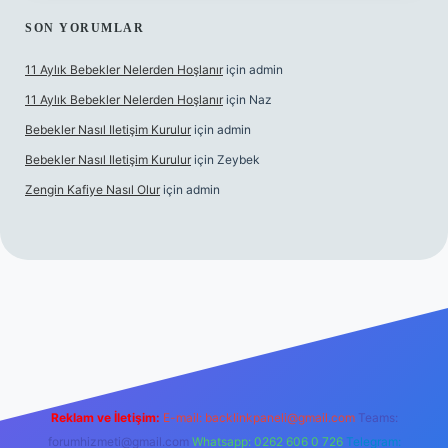
SON YORUMLAR
11 Aylık Bebekler Nelerden Hoşlanır
için
admin
11 Aylık Bebekler Nelerden Hoşlanır
için
Naz
Bebekler Nasıl Iletişim Kurulur
için
admin
Bebekler Nasıl Iletişim Kurulur
için
Zeybek
Zengin Kafiye Nasıl Olur
için
admin
i giriş
grandoperabet giriş
betexper
Reklam ve İletişim:
E-mail:
backlinkpaneli@gmail.com
Teams:
forumhizmeti@gmail.com
Whatsapp: 0262 606 0 726
Telegram: