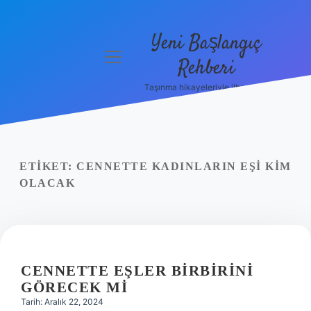
Yeni Başlangıç
menüyü
Rehberi
aç
Taşınma hikayeleriyle ilham bul!
Gizlilik
Politikası
Hakkımızda
ETIKET:
CENNETTE KADINLARIN EŞI KIM
Yasal Uyarı
OLACAK
CENNETTE EŞLER BIRBIRINI
GÖRECEK MI
Tarih: Aralık 22, 2024