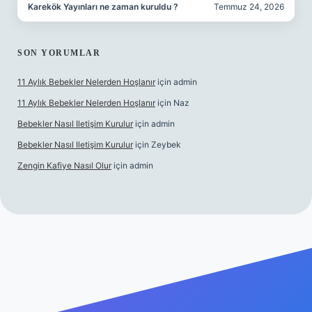
Karekök Yayınları ne zaman kuruldu ?
Temmuz 24, 2026
SON YORUMLAR
11 Aylık Bebekler Nelerden Hoşlanır
için
admin
11 Aylık Bebekler Nelerden Hoşlanır
için
Naz
Bebekler Nasıl Iletişim Kurulur
için
admin
Bebekler Nasıl Iletişim Kurulur
için
Zeybek
Zengin Kafiye Nasıl Olur
için
admin
 giriş
grandoperabet giriş
betexper