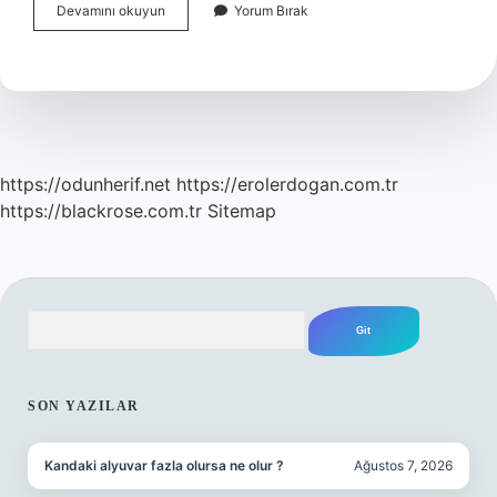
Cennette
Devamını okuyun
Yorum Bırak
Eşler
Birbirini
Görecek
Mi
https://odunherif.net
https://erolerdogan.com.tr
https://blackrose.com.tr
Sitemap
Arama
SIDEBAR
SON YAZILAR
Kandaki alyuvar fazla olursa ne olur ?
Ağustos 7, 2026