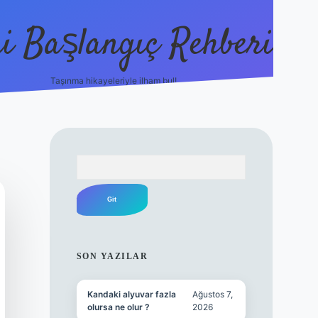
i Başlangıç Rehberi
Taşınma hikayeleriyle ilham bul!
ilbet yeni giriş
il
Arama
SIDEBAR
SON YAZILAR
Kandaki alyuvar fazla
Ağustos 7,
olursa ne olur ?
2026