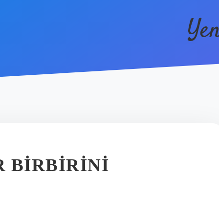
Yen
I
 BIRBIRINI