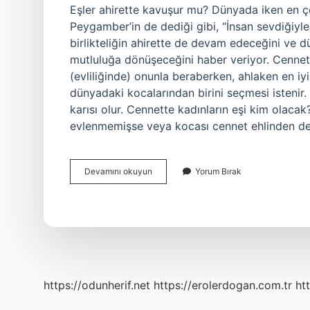
Eşler ahirette kavuşur mu? Dünyada iken en çok
Peygamber’in de dediği gibi, “İnsan sevdiğiyl
birlikteliğin ahirette de devam edeceğini ve d
mutluluğa dönüşeceğini haber veriyor. Cennett
(evliliğinde) onunla beraberken, ahlaken en iyi
dünyadaki kocalarından birini seçmesi istenir.
karısı olur. Cennette kadınların eşi kim olac
evlenmemişse veya kocası cennet ehlinden de
Cennette
Devamını okuyun
Yorum Bırak
Eşler
Birbirini
Görecek
Mi
https://odunherif.net
https://erolerdogan.com.tr
ht