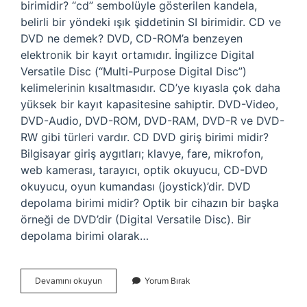
birimidir? “cd” sembolüyle gösterilen kandela,
belirli bir yöndeki ışık şiddetinin SI birimidir. CD ve
DVD ne demek? DVD, CD-ROM’a benzeyen
elektronik bir kayıt ortamıdır. İngilizce Digital
Versatile Disc (“Multi-Purpose Digital Disc”)
kelimelerinin kısaltmasıdır. CD’ye kıyasla çok daha
yüksek bir kayıt kapasitesine sahiptir. DVD-Video,
DVD-Audio, DVD-ROM, DVD-RAM, DVD-R ve DVD-
RW gibi türleri vardır. CD DVD giriş birimi midir?
Bilgisayar giriş aygıtları; klavye, fare, mikrofon,
web kamerası, tarayıcı, optik okuyucu, CD-DVD
okuyucu, oyun kumandası (joystick)’dir. DVD
depolama birimi midir? Optik bir cihazın bir başka
örneği de DVD’dir (Digital Versatile Disc). Bir
depolama birimi olarak…
Cd
Devamını okuyun
Yorum Bırak
Dvd
Ne