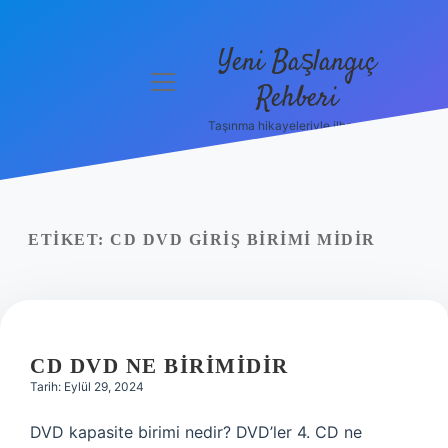
Yeni Başlangıç
menüyü
Rehberi
aç
Taşınma hikayeleriyle ilham bul!
Gizlilik
Politikası
Hakkımızda
ETIKET:
CD DVD GIRIŞ BIRIMI MIDIR
Yasal Uyarı
CD DVD NE BIRIMIDIR
Tarih: Eylül 29, 2024
DVD kapasite birimi nedir? DVD’ler 4. CD ne