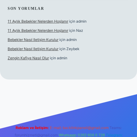
SON YORUMLAR
11 Aylık Bebekler Nelerden Hoşlanır
için
admin
11 Aylık Bebekler Nelerden Hoşlanır
için
Naz
Bebekler Nasıl Iletişim Kurulur
için
admin
Bebekler Nasıl Iletişim Kurulur
için
Zeybek
Zengin Kafiye Nasıl Olur
için
admin
yeni giriş
ilbet yeni giriş
grandoperabet giriş
betexper
Reklam ve İletişim:
E-mail:
backlinkpaneli@gmail.com
Teams:
forumhizmeti@gmail.com
Whatsapp: 0262 606 0 726
Telegram: